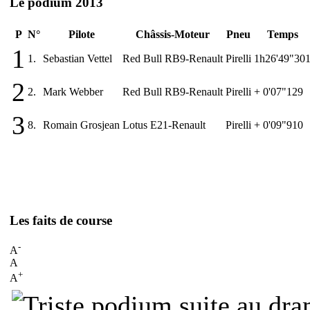
Le podium 2013
P
N°
Pilote
Châssis-Moteur
Pneu
Temps
1
1.
Sebastian Vettel
Red Bull RB9-Renault
Pirelli
1h26'49"30
2
2.
Mark Webber
Red Bull RB9-Renault
Pirelli
+ 0'07"129
3
8.
Romain Grosjean
Lotus E21-Renault
Pirelli
+ 0'09"910
Les faits de course
-
A
A
+
A