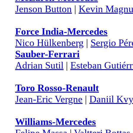
Jenson Button
|
Kevin Magnu
Force India-Mercedes
Nico Hülkenberg
|
Sergio Pér
Sauber-Ferrari
Adrian Sutil
|
Esteban Gutiér
Toro Rosso-Renault
Jean-Eric Vergne
|
Daniil Kvy
Williams-Mercedes
Felipe Massa
|
Valtteri Bottas