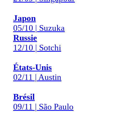
Japon
05/10 | Suzuka
Russie
12/10 | Sotchi
États-Unis
02/11 | Austin
Brésil
09/11 | São Paulo