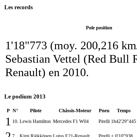
Les records
Pole position
1'18"773 (moy. 200,216 km
Sebastian Vettel (Red Bull
Renault) en 2010.
Le podium 2013
P
N°
Pilote
Châssis-Moteur
Pneu
Temps
1
10.
Lewis Hamilton
Mercedes F1 W04
Pirelli
1h42'29"445
2
7.
Kimi Räikkönen
Lotus E21-Renault
Pirelli
+ 0'10"938