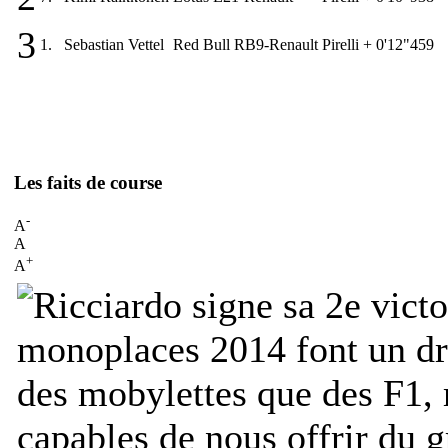
3
1.
Sebastian Vettel
Red Bull RB9-Renault
Pirelli
+ 0'12"459
Les faits de course
-
A
A
+
A
monoplaces 2014 font un drô
des mobylettes que des F1, 
capables de nous offrir du g