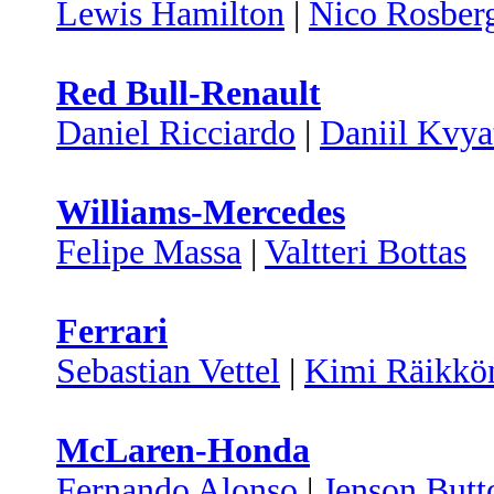
Lewis Hamilton
|
Nico Rosber
Red Bull-Renault
Daniel Ricciardo
|
Daniil Kvya
Williams-Mercedes
Felipe Massa
|
Valtteri Bottas
Ferrari
Sebastian Vettel
|
Kimi Räikkö
McLaren-Honda
Fernando Alonso
|
Jenson Butt