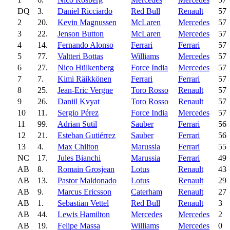
DQ
3.
Daniel Ricciardo
Red Bull
Renault
57
2
20.
Kevin Magnussen
McLaren
Mercedes
57
3
22.
Jenson Button
McLaren
Mercedes
57
4
14.
Fernando Alonso
Ferrari
Ferrari
57
5
77.
Valtteri Bottas
Williams
Mercedes
57
6
27.
Nico Hülkenberg
Force India
Mercedes
57
7
7.
Kimi Räikkönen
Ferrari
Ferrari
57
8
25.
Jean-Eric Vergne
Toro Rosso
Renault
57
9
26.
Daniil Kvyat
Toro Rosso
Renault
57
10
11.
Sergio Pérez
Force India
Mercedes
57
11
99.
Adrian Sutil
Sauber
Ferrari
56
12
21.
Esteban Gutiérrez
Sauber
Ferrari
56
13
4.
Max Chilton
Marussia
Ferrari
55
NC
17.
Jules Bianchi
Marussia
Ferrari
49
AB
8.
Romain Grosjean
Lotus
Renault
43
AB
13.
Pastor Maldonado
Lotus
Renault
29
AB
9.
Marcus Ericsson
Caterham
Renault
27
AB
1.
Sebastian Vettel
Red Bull
Renault
3
AB
44.
Lewis Hamilton
Mercedes
Mercedes
2
AB
19.
Felipe Massa
Williams
Mercedes
0