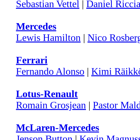
Sebastian Vettel
|
Daniel Ricci
Mercedes
Lewis Hamilton
|
Nico Rosber
Ferrari
Fernando Alonso
|
Kimi Räikk
Lotus-Renault
Romain Grosjean
|
Pastor Mal
McLaren-Mercedes
Jenson Button
|
Kevin Magnus