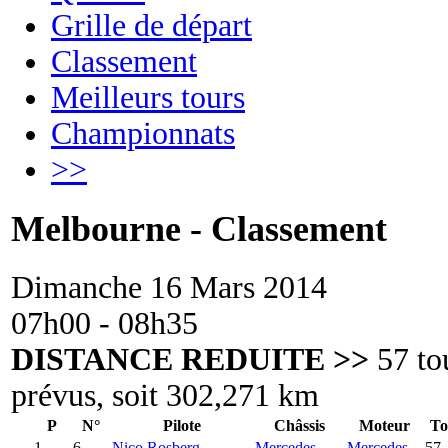
Grille de départ
Classement
Meilleurs tours
Championnats
>>
Melbourne - Classement
Dimanche 16 Mars 2014
07h00 - 08h35
DISTANCE REDUITE >>
57 tou
prévus, soit 302,271 km
P
N°
Pilote
Châssis
Moteur
To
1
6.
Nico Rosberg
Mercedes
Mercedes
57