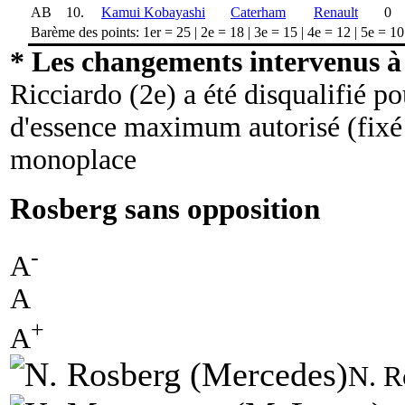
AB
10.
Kamui Kobayashi
Caterham
Renault
0
Barème des points: 1er = 25 | 2e = 18 | 3e = 15 | 4e = 12 | 5e = 10 |
* Les changements intervenus à 
Ricciardo (2e) a été disqualifié p
d'essence maximum autorisé (fixé 
monoplace
Rosberg sans opposition
-
A
A
+
A
N. R