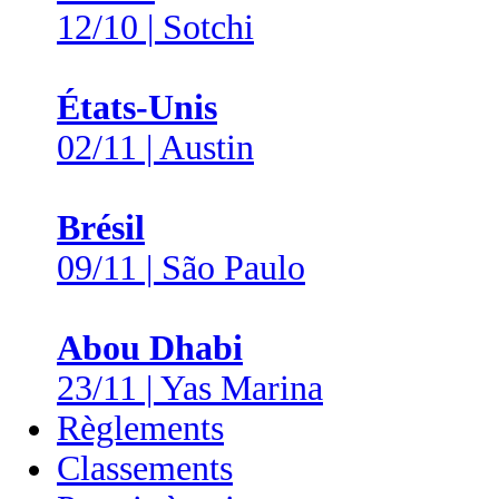
12/10 | Sotchi
États-Unis
02/11 | Austin
Brésil
09/11 | São Paulo
Abou Dhabi
23/11 | Yas Marina
Règlements
Classements