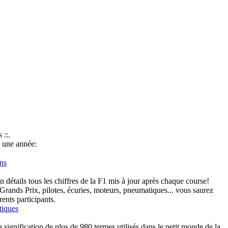
 ::.
 une année:
ns
.
détails tous les chiffres de la F1 mis à jour après chaque course!
Grands Prix, pilotes, écuries, moteurs, pneumatiques... vous saurez
érents participants.
tiques
 signification de plus de
980 termes
utilisés dans le petit monde de la