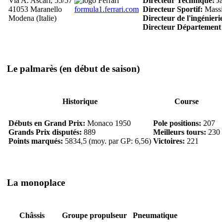
Via A. Ascari, 55/57
Directeur Technique:
Ja
41053 Maranello
formula1.ferrari.com
Directeur Sportif:
Massi
Modena (Italie)
Directeur de l'ingénieri
Directeur Département
Le palmarès
(en début de saison)
Historique
Course
Débuts en Grand Prix:
Monaco 1950
Pole positions:
207
Grands Prix disputés:
889
Meilleurs tours:
230
Points marqués:
5834,5 (moy. par GP: 6,56)
Victoires:
221
La monoplace
Châssis
Groupe propulseur
Pneumatique