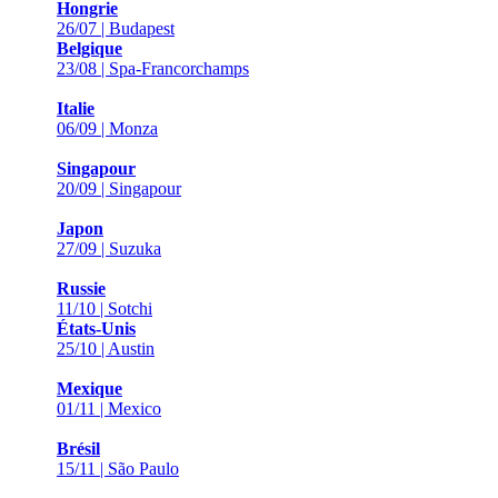
Hongrie
26/07 | Budapest
Belgique
23/08 | Spa-Francorchamps
Italie
06/09 | Monza
Singapour
20/09 | Singapour
Japon
27/09 | Suzuka
Russie
11/10 | Sotchi
États-Unis
25/10 | Austin
Mexique
01/11 | Mexico
Brésil
15/11 | São Paulo