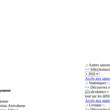
.:: Autres saisons
>> Sélectionnez
Accès aux saiso
.:: Statistiques ::
>> Découvrez en 
ement
• 
tout sur les diff
Accès aux statis
ionne
.:: Lexique ::.
izio Arrivabene
>> Découvrez la