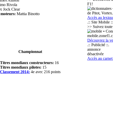
mes Allison
F1!
mo Rivola
e:
Jock Clear
de Pitot, Vortex
 moteurs:
Mattia Binotto
Accès au lexiqu
.:: Site Mobile ::
>> Suivez toute 
• Conn
mobile.zonef1.
Découvrez la ve
.:: Publicité ::.
annonce
Championnat
désactivée
Accès au carnet
Titres mondiaux constructeurs:
16
Titres mondiaux pilotes:
15
Classement 2014:
4e avec 216 points