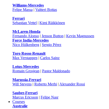
Williams-Mercedes
Felipe Massa
|
Valtteri Bottas
Ferrari
Sebastian Vettel
|
Kimi Räikkönen
McLaren-Honda
Fernando Alonso
|
Jenson Button
|
Kevin Magnussen
Force India-Mercedes
Nico Hülkenberg
|
Sergio Pérez
Toro Rosso-Renault
Max Verstappen
|
Carlos Sainz
Lotus-Mercedes
Romain Grosjean
|
Pastor Maldonado
Marussia-Ferrari
Will Stevens
|
Roberto Merhi
|
Alexander Rossi
Sauber-Ferrari
Marcus Ericsson
|
Felipe Nasr
Courses
Australie