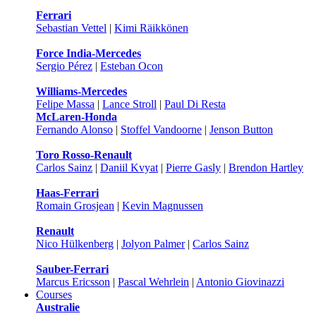
Ferrari
Sebastian Vettel
|
Kimi Räikkönen
Force India-Mercedes
Sergio Pérez
|
Esteban Ocon
Williams-Mercedes
Felipe Massa
|
Lance Stroll
|
Paul Di Resta
McLaren-Honda
Fernando Alonso
|
Stoffel Vandoorne
|
Jenson Button
Toro Rosso-Renault
Carlos Sainz
|
Daniil Kvyat
|
Pierre Gasly
|
Brendon Hartley
Haas-Ferrari
Romain Grosjean
|
Kevin Magnussen
Renault
Nico Hülkenberg
|
Jolyon Palmer
|
Carlos Sainz
Sauber-Ferrari
Marcus Ericsson
|
Pascal Wehrlein
|
Antonio Giovinazzi
Courses
Australie