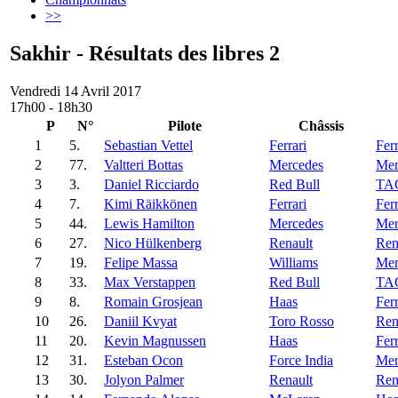
>>
Sakhir - Résultats des libres 2
Vendredi 14 Avril 2017
17h00 - 18h30
P
N°
Pilote
Châssis
1
5.
Sebastian Vettel
Ferrari
Ferr
2
77.
Valtteri Bottas
Mercedes
Mer
3
3.
Daniel Ricciardo
Red Bull
TA
4
7.
Kimi Räikkönen
Ferrari
Ferr
5
44.
Lewis Hamilton
Mercedes
Mer
6
27.
Nico Hülkenberg
Renault
Ren
7
19.
Felipe Massa
Williams
Mer
8
33.
Max Verstappen
Red Bull
TA
9
8.
Romain Grosjean
Haas
Ferr
10
26.
Daniil Kvyat
Toro Rosso
Ren
11
20.
Kevin Magnussen
Haas
Ferr
12
31.
Esteban Ocon
Force India
Mer
13
30.
Jolyon Palmer
Renault
Ren