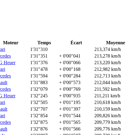
Moteur
Temps
Écart
Moyenne
ari
1'31"310
213,374 km/h
cedes
1'31"351
+ 0'00"041
213,278 km/h
G Heuer
1'31"376
+ 0'00"066
213,220 km/h
ari
1'31"478
+ 0'00"168
212,982 km/h
cedes
1'31"594
+ 0'00"284
212,713 km/h
ault
1'31"883
+ 0'00"573
212,044 km/h
cedes
1'32"079
+ 0'00"769
211,592 km/h
G Heuer
1'32"245
+ 0'00"935
211,211 km/h
ari
1'32"505
+ 0'01"195
210,618 km/h
ault
1'32"707
+ 0'01"397
210,159 km/h
ari
1'32"854
+ 0'01"544
209,826 km/h
cedes
1'32"875
+ 0'01"565
209,779 km/h
ault
1'32"876
+ 0'01"566
209,776 km/h