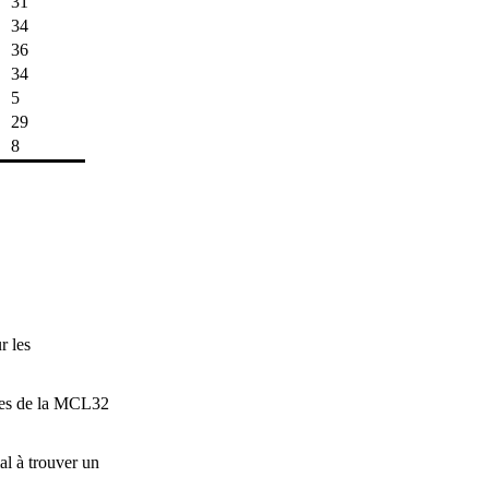
31
34
36
34
5
29
8
r les
des de la MCL32
al à trouver un