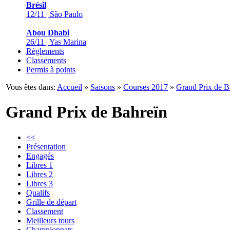
Brésil
12/11 | São Paulo
Abou Dhabi
26/11 | Yas Marina
Règlements
Classements
Permis à points
Vous êtes dans:
Accueil
»
Saisons
»
Courses 2017
»
Grand Prix de B
Grand Prix de Bahreïn
<<
Présentation
Engagés
Libres 1
Libres 2
Libres 3
Qualifs
Grille de départ
Classement
Meilleurs tours
Championnats