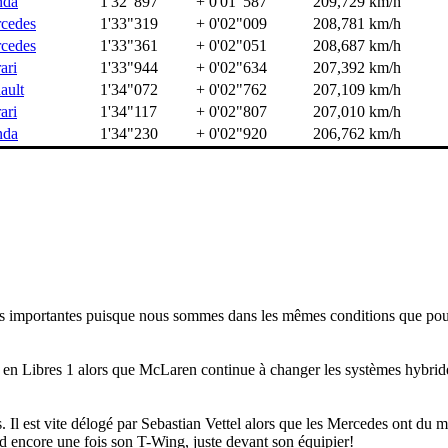
nda
1'32"897
+ 0'01"587
209,729 km/h
cedes
1'33"319
+ 0'02"009
208,781 km/h
cedes
1'33"361
+ 0'02"051
208,687 km/h
ari
1'33"944
+ 0'02"634
207,392 km/h
ault
1'34"072
+ 0'02"762
207,109 km/h
ari
1'34"117
+ 0'02"807
207,010 km/h
nda
1'34"230
+ 0'02"920
206,762 km/h
très importantes puisque nous sommes dans les mêmes conditions que pou
en Libres 1 alors que McLaren continue à changer les systèmes hybri
. Il est vite délogé par Sebastian Vettel alors que les Mercedes ont du m
rd encore une fois son T-Wing, juste devant son équipier!