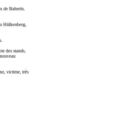
ix de Bahreïn.
co Hülkenberg,
s.
oie des stands,
n nouveau
z, victime, très