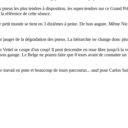
 pneus les plus tendres à disposition, les super-tendres sur ce Grand Pr
 la référence de cette séance.
ce petit monde se tient en 3 dixièmes à peine. De bon augure. Même Ni
our jauger de la dégradation des pneus. La hiérarchie ne change donc plu
n Vettel se coupe d'un coup! Il peut descendre en roue libre jusqu'à la v
r son garage. Le Belge ne pourra faire que 8 tours avant de connaitre u
ravail en piste et beaucoup de tours parcourus... sauf pour Carlos Sain