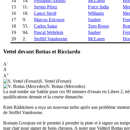
14
14.
Fernando Alonso
McLaren
Ho
15
11.
Sergio Pérez
Force India
Mer
16
18.
Lance Stroll
Williams
Mer
17
9.
Marcus Ericsson
Sauber
Ferr
18
55.
Carlos Sainz
Toro Rosso
Ren
19
94.
Pascal Wehrlein
Sauber
Ferr
20
2.
Stoffel Vandoorne
McLaren
Ho
Vettel devant Bottas et Ricciardo
-
A
A
+
A
S. Vettel (Ferrari)
V. Bottas (Mercedes)
La nuit tombe sur Sakhir pour ces 90 minutes d'essais en Libres 2, 
qualifications demain et la course dimanche.
Kimi Räikkönen a reçu un nouveau turbo après son problème moteur 
de Stoffel Vandoorne.
Romain Grosjean est le premier à prendre la piste et à signer un temps
tour clair pour signer de bons chronos. A noter que Valtteri Bottas pe