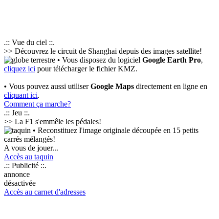
.:: Vue du ciel ::.
>> Découvrez le circuit de Shanghai depuis des images satellite!
• Vous disposez du logiciel
Google Earth Pro
,
cliquez ici
pour télécharger le fichier KMZ.
• Vous pouvez aussi utiliser
Google Maps
directement en ligne en
cliquant ici
.
Comment ça marche?
.:: Jeu ::.
>> La F1 s'emmêle les pédales!
• Reconstituez l'image originale découpée en 15 petits
carrés mélangés!
A vous de jouer...
Accès au taquin
.:: Publicité ::.
annonce
désactivée
Accès au carnet d'adresses