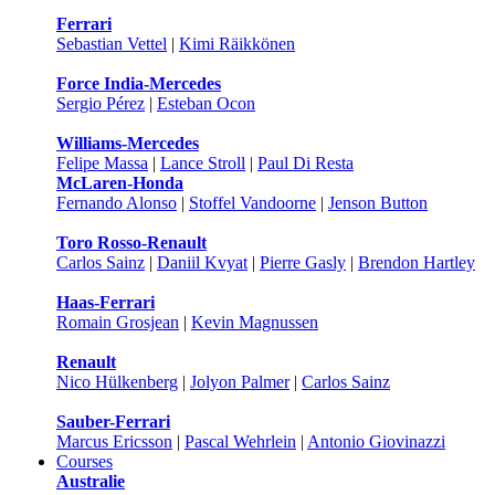
Ferrari
Sebastian Vettel
|
Kimi Räikkönen
Force India-Mercedes
Sergio Pérez
|
Esteban Ocon
Williams-Mercedes
Felipe Massa
|
Lance Stroll
|
Paul Di Resta
McLaren-Honda
Fernando Alonso
|
Stoffel Vandoorne
|
Jenson Button
Toro Rosso-Renault
Carlos Sainz
|
Daniil Kvyat
|
Pierre Gasly
|
Brendon Hartley
Haas-Ferrari
Romain Grosjean
|
Kevin Magnussen
Renault
Nico Hülkenberg
|
Jolyon Palmer
|
Carlos Sainz
Sauber-Ferrari
Marcus Ericsson
|
Pascal Wehrlein
|
Antonio Giovinazzi
Courses
Australie