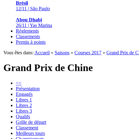
Brésil
12/11 | São Paulo
Abou Dhabi
26/11 | Yas Marina
Règlements
Classements
Permis à points
Vous êtes dans:
Accueil
»
Saisons
»
Courses 2017
»
Grand Prix de C
Grand Prix de Chine
<<
Présentation
Engagés
Libres 1
Libres 2
Libres 3
Qualifs
Grille de départ
Classement
Meilleurs tours
Championnats