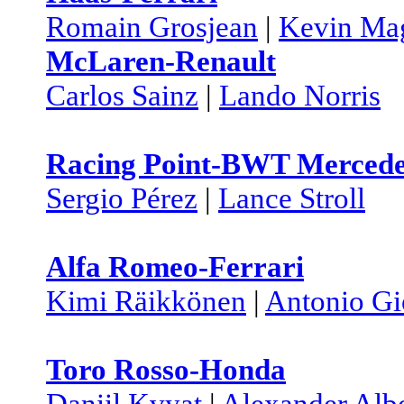
Romain Grosjean
|
Kevin Ma
McLaren-Renault
Carlos Sainz
|
Lando Norris
Racing Point-BWT Merced
Sergio Pérez
|
Lance Stroll
Alfa Romeo-Ferrari
Kimi Räikkönen
|
Antonio Gi
Toro Rosso-Honda
Daniil Kvyat
|
Alexander Alb