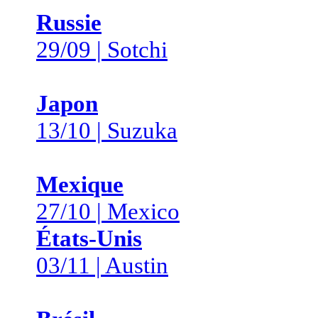
Russie
29/09 | Sotchi
Japon
13/10 | Suzuka
Mexique
27/10 | Mexico
États-Unis
03/11 | Austin