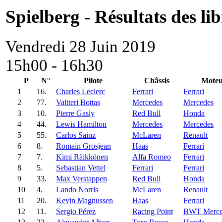
Spielberg - Résultats des lib
Vendredi 28 Juin 2019
15h00 - 16h30
P
N°
Pilote
Châssis
Moteu
1
16.
Charles Leclerc
Ferrari
Ferrari
2
77.
Valtteri Bottas
Mercedes
Mercedes
3
10.
Pierre Gasly
Red Bull
Honda
4
44.
Lewis Hamilton
Mercedes
Mercedes
5
55.
Carlos Sainz
McLaren
Renault
6
8.
Romain Grosjean
Haas
Ferrari
7
7.
Kimi Räikkönen
Alfa Romeo
Ferrari
8
5.
Sebastian Vettel
Ferrari
Ferrari
9
33.
Max Verstappen
Red Bull
Honda
10
4.
Lando Norris
McLaren
Renault
11
20.
Kevin Magnussen
Haas
Ferrari
12
11.
Sergio Pérez
Racing Point
BWT Merce