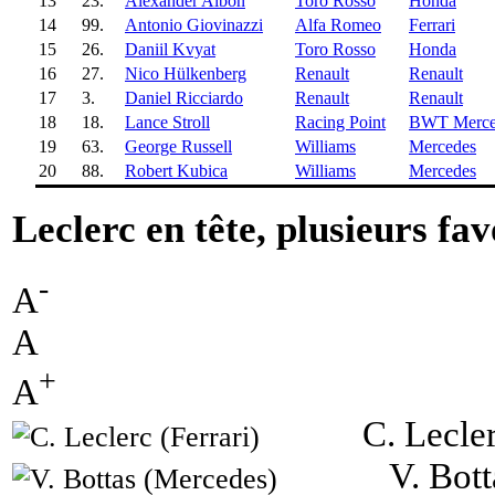
13
23.
Alexander Albon
Toro Rosso
Honda
14
99.
Antonio Giovinazzi
Alfa Romeo
Ferrari
15
26.
Daniil Kvyat
Toro Rosso
Honda
16
27.
Nico Hülkenberg
Renault
Renault
17
3.
Daniel Ricciardo
Renault
Renault
18
18.
Lance Stroll
Racing Point
BWT Merce
19
63.
George Russell
Williams
Mercedes
20
88.
Robert Kubica
Williams
Mercedes
Leclerc en tête, plusieurs fa
-
A
A
+
A
C. Lecler
V. Bot