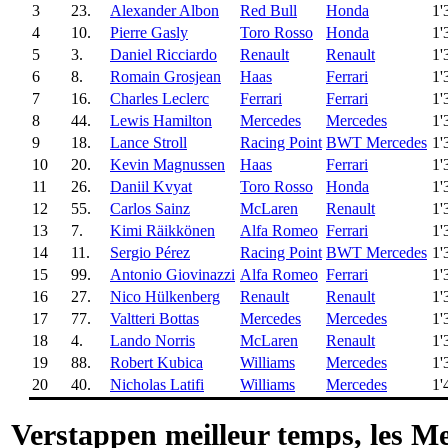
3
23.
Alexander Albon
Red Bull
Honda
1'
4
10.
Pierre Gasly
Toro Rosso
Honda
1'
5
3.
Daniel Ricciardo
Renault
Renault
1'
6
8.
Romain Grosjean
Haas
Ferrari
1'
7
16.
Charles Leclerc
Ferrari
Ferrari
1'
8
44.
Lewis Hamilton
Mercedes
Mercedes
1'
9
18.
Lance Stroll
Racing Point
BWT Mercedes
1'
10
20.
Kevin Magnussen
Haas
Ferrari
1'
11
26.
Daniil Kvyat
Toro Rosso
Honda
1'
12
55.
Carlos Sainz
McLaren
Renault
1'
13
7.
Kimi Räikkönen
Alfa Romeo
Ferrari
1'
14
11.
Sergio Pérez
Racing Point
BWT Mercedes
1'
15
99.
Antonio Giovinazzi
Alfa Romeo
Ferrari
1'
16
27.
Nico Hülkenberg
Renault
Renault
1'
17
77.
Valtteri Bottas
Mercedes
Mercedes
1'
18
4.
Lando Norris
McLaren
Renault
1'
19
88.
Robert Kubica
Williams
Mercedes
1'
20
40.
Nicholas Latifi
Williams
Mercedes
1'
Verstappen meilleur temps, les Me