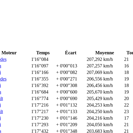
Moteur
Temps
Écart
Moyenne
To
des
1'16"084
207,292 km/h
21
a
1'16"097
+ 0'00"013
207,257 km/h
16
i
1'16"166
+ 0'00"082
207,069 km/h
18
des
1'16"355
+ 0'00"271
206,556 km/h
19
i
1'16"392
+ 0'00"308
206,456 km/h
18
a
1'16"684
+ 0'00"600
205,670 km/h
19
lt
1'16"774
+ 0'00"690
205,429 km/h
20
i
1'17"216
+ 0'01"132
204,253 km/h
22
lt
1'17"217
+ 0'01"133
204,250 km/h
23
i
1'17"230
+ 0'01"146
204,216 km/h
17
i
1'17"293
+ 0'01"209
204,050 km/h
21
a
1'17"432
+ 0'01"348
203,683 km/h
21