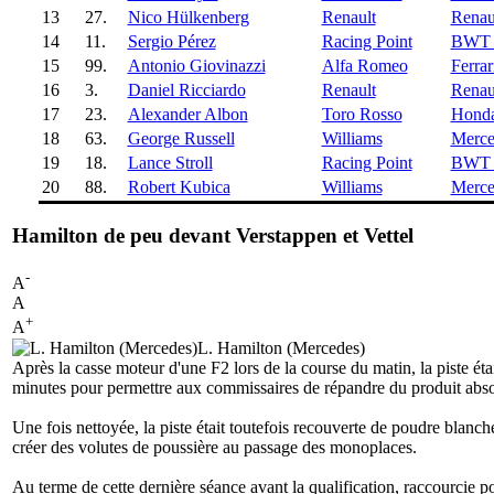
13
27.
Nico Hülkenberg
Renault
Renau
14
11.
Sergio Pérez
Racing Point
BWT 
15
99.
Antonio Giovinazzi
Alfa Romeo
Ferrar
16
3.
Daniel Ricciardo
Renault
Renau
17
23.
Alexander Albon
Toro Rosso
Hond
18
63.
George Russell
Williams
Merce
19
18.
Lance Stroll
Racing Point
BWT 
20
88.
Robert Kubica
Williams
Merce
Hamilton de peu devant Verstappen et Vettel
-
A
A
+
A
L. Hamilton (Mercedes)
Après la casse moteur d'une F2 lors de la course du matin, la piste éta
minutes pour permettre aux commissaires de répandre du produit absorb
Une fois nettoyée, la piste était toutefois recouverte de poudre blanch
créer des volutes de poussière au passage des monoplaces.
Au terme de cette dernière séance avant la qualification, raccourcie p