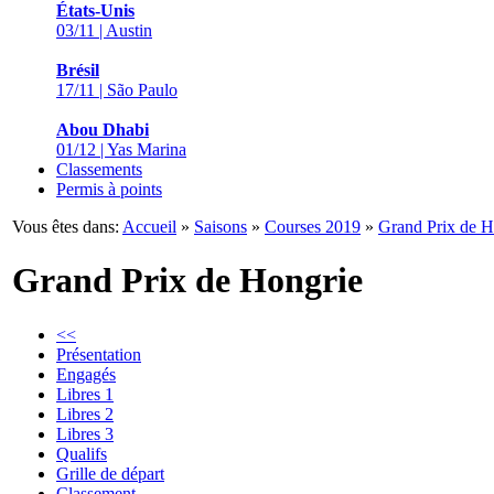
États-Unis
03/11 | Austin
Brésil
17/11 | São Paulo
Abou Dhabi
01/12 | Yas Marina
Classements
Permis à points
Vous êtes dans:
Accueil
»
Saisons
»
Courses 2019
»
Grand Prix de H
Grand Prix de Hongrie
<<
Présentation
Engagés
Libres 1
Libres 2
Libres 3
Qualifs
Grille de départ
Classement