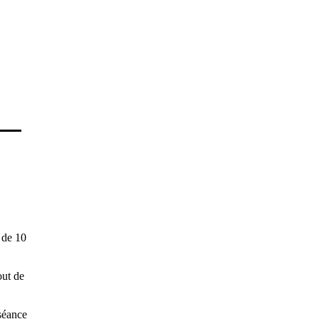
e de 10
out de
 séance