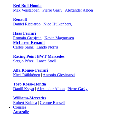
Red Bull-Honda
Max Verstappen
|
Pierre Gasly
|
Alexander Albon
Renault
Daniel Ricciardo
|
Nico Hülkenberg
Haas-Ferrari
Romain Grosjean
|
Kevin Magnussen
McLaren-Renault
Carlos Sainz
|
Lando Norris
Racing Point-BWT Mercedes
Sergio Pérez
|
Lance Stroll
Alfa Romeo-Ferrari
Kimi Räikkönen
|
Antonio Giovinazzi
Toro Rosso-Honda
Daniil Kvyat
|
Alexander Albon
|
Pierre Gasly
Williams-Mercedes
Robert Kubica
|
George Russell
Courses
Australie