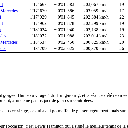
lt
1'17"667
+ 0'01"583
203,067 km/h
19
Mercedes
1'17"670
+ 0'01"586
203,059 km/h
17
i
1'17"929
+ 0'01"845
202,384 km/h
22
lt
1'17"962
+ 0'01"878
202,299 km/h
19
a
1'18"024
+ 0'01"940
202,138 km/h
19
des
1'18"072
+ 0'01"988
202,014 km/h
23
Mercedes
1'18"534
+ 0'02"450
200,825 km/h
20
des
1'18"709
+ 0'02"625
200,379 km/h
26
it gorgée d'huile au virage 4 du Hungaroring, et la séance a été retardé
ant, afin de ne pas risquer de glisses incontrôlées.
e dans ce virage, ce qui avait pour effet de glisser légèrement, mais surt
our l'occasion, c'est Lewis Hamilton qui a signé le meilleur temps de la