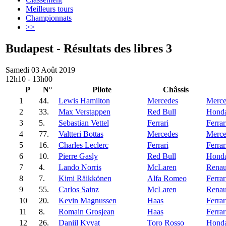
Meilleurs tours
Championnats
>>
Budapest - Résultats des libres 3
Samedi 03 Août 2019
12h10 - 13h00
P
N°
Pilote
Châssis
1
44.
Lewis Hamilton
Mercedes
Merce
2
33.
Max Verstappen
Red Bull
Hond
3
5.
Sebastian Vettel
Ferrari
Ferrar
4
77.
Valtteri Bottas
Mercedes
Merce
5
16.
Charles Leclerc
Ferrari
Ferrar
6
10.
Pierre Gasly
Red Bull
Hond
7
4.
Lando Norris
McLaren
Renau
8
7.
Kimi Räikkönen
Alfa Romeo
Ferrar
9
55.
Carlos Sainz
McLaren
Renau
10
20.
Kevin Magnussen
Haas
Ferrar
11
8.
Romain Grosjean
Haas
Ferrar
12
26.
Daniil Kvyat
Toro Rosso
Hond