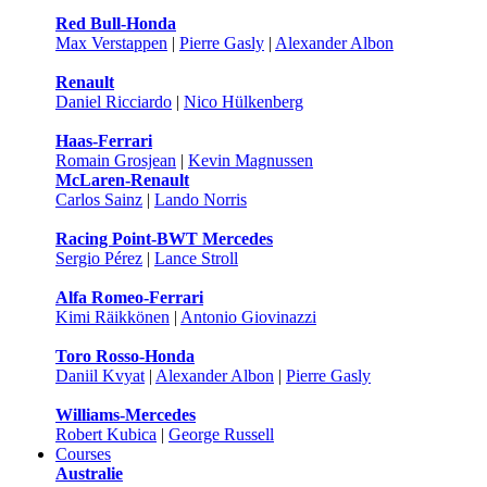
Red Bull-Honda
Max Verstappen
|
Pierre Gasly
|
Alexander Albon
Renault
Daniel Ricciardo
|
Nico Hülkenberg
Haas-Ferrari
Romain Grosjean
|
Kevin Magnussen
McLaren-Renault
Carlos Sainz
|
Lando Norris
Racing Point-BWT Mercedes
Sergio Pérez
|
Lance Stroll
Alfa Romeo-Ferrari
Kimi Räikkönen
|
Antonio Giovinazzi
Toro Rosso-Honda
Daniil Kvyat
|
Alexander Albon
|
Pierre Gasly
Williams-Mercedes
Robert Kubica
|
George Russell
Courses
Australie