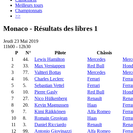
Meilleurs tours
Championnats
>>
Monaco - Résultats des libres 1
Jeudi 23 Mai 2019
11h00 - 12h30
P
N°
Pilote
Châssis
1
44.
Lewis Hamilton
Mercedes
Merc
2
33.
Max Verstappen
Red Bull
Hond
3
77.
Valtteri Bottas
Mercedes
Merc
4
16.
Charles Leclerc
Ferrari
Ferra
5
5.
Sebastian Vettel
Ferrari
Ferra
6
10.
Pierre Gasly
Red Bull
Hond
7
27.
Nico Hülkenberg
Renault
Renau
8
20.
Kevin Magnussen
Haas
Ferra
9
7.
Kimi Räikkönen
Alfa Romeo
Ferra
10
8.
Romain Grosjean
Haas
Ferra
11
3.
Daniel Ricciardo
Renault
Renau
12
99.
Antonio Giovinazzi
Alfa Romeo
Ferra