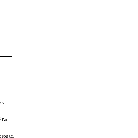
ois
 l'an
t rouge,