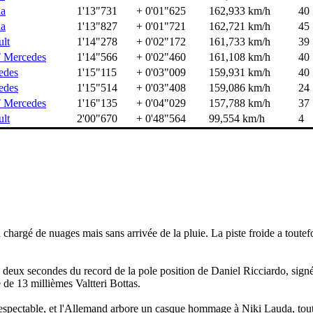
a
1'13"731
+ 0'01"625
162,933 km/h
40
a
1'13"827
+ 0'01"721
162,721 km/h
45
lt
1'14"278
+ 0'02"172
161,733 km/h
39
Mercedes
1'14"566
+ 0'02"460
161,108 km/h
40
edes
1'15"115
+ 0'03"009
159,931 km/h
40
edes
1'15"514
+ 0'03"408
159,086 km/h
24
Mercedes
1'16"135
+ 0'04"029
157,788 km/h
37
lt
2'00"670
+ 0'48"564
99,554 km/h
4
chargé de nuages mais sans arrivée de la pluie. La piste froide a toutef
 deux secondes du record de la pole position de Daniel Ricciardo, signé
de 13 millièmes Valtteri Bottas.
 respectable, et l'Allemand arbore un casque hommage à Niki Lauda, tou