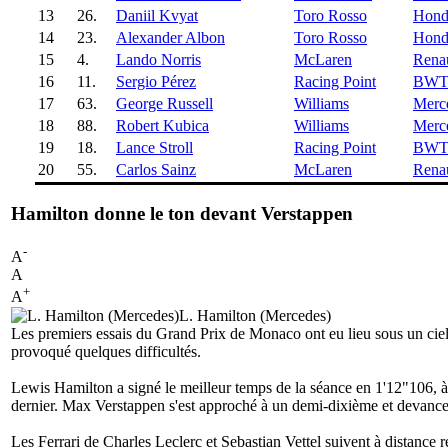
13
26.
Daniil Kvyat
Toro Rosso
Hond
14
23.
Alexander Albon
Toro Rosso
Hond
15
4.
Lando Norris
McLaren
Renau
16
11.
Sergio Pérez
Racing Point
BWT 
17
63.
George Russell
Williams
Merc
18
88.
Robert Kubica
Williams
Merc
19
18.
Lance Stroll
Racing Point
BWT 
20
55.
Carlos Sainz
McLaren
Renau
Hamilton donne le ton devant Verstappen
-
A
A
+
A
L. Hamilton (Mercedes)
Les premiers essais du Grand Prix de Monaco ont eu lieu sous un ciel 
provoqué quelques difficultés.
Lewis Hamilton a signé le meilleur temps de la séance en 1'12"106, à
dernier. Max Verstappen s'est approché à un demi-dixième et devance 
Les Ferrari de Charles Leclerc et Sebastian Vettel suivent à distance