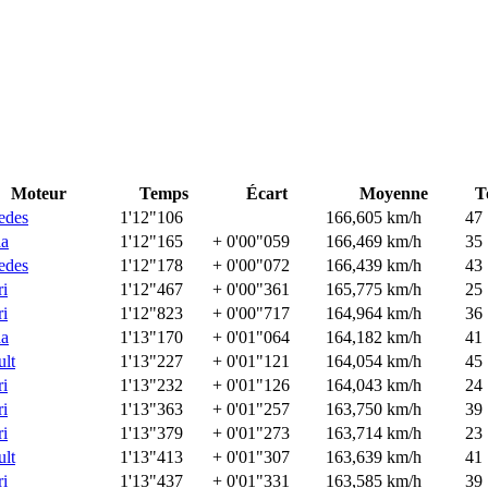
Moteur
Temps
Écart
Moyenne
T
edes
1'12"106
166,605 km/h
47
a
1'12"165
+ 0'00"059
166,469 km/h
35
edes
1'12"178
+ 0'00"072
166,439 km/h
43
ri
1'12"467
+ 0'00"361
165,775 km/h
25
ri
1'12"823
+ 0'00"717
164,964 km/h
36
a
1'13"170
+ 0'01"064
164,182 km/h
41
lt
1'13"227
+ 0'01"121
164,054 km/h
45
ri
1'13"232
+ 0'01"126
164,043 km/h
24
ri
1'13"363
+ 0'01"257
163,750 km/h
39
ri
1'13"379
+ 0'01"273
163,714 km/h
23
lt
1'13"413
+ 0'01"307
163,639 km/h
41
ri
1'13"437
+ 0'01"331
163,585 km/h
39