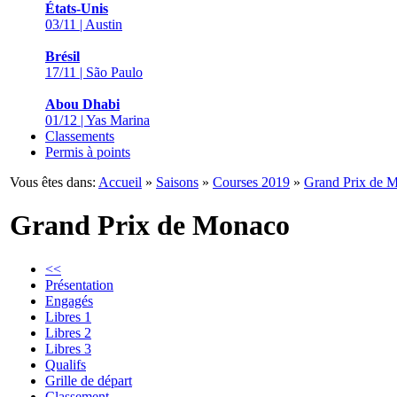
États-Unis
03/11 | Austin
Brésil
17/11 | São Paulo
Abou Dhabi
01/12 | Yas Marina
Classements
Permis à points
Vous êtes dans:
Accueil
»
Saisons
»
Courses 2019
»
Grand Prix de 
Grand Prix de Monaco
<<
Présentation
Engagés
Libres 1
Libres 2
Libres 3
Qualifs
Grille de départ
Classement