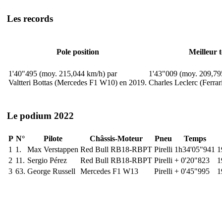
Les records
Pole position
Meilleur 
1'40"495 (moy. 215,044 km/h) par
1'43"009 (moy. 209,79
Valtteri Bottas (Mercedes F1 W10) en 2019.
Charles Leclerc (Ferra
Le podium 2022
P
N°
Pilote
Châssis-Moteur
Pneu
Temps
1
1.
Max Verstappen
Red Bull RB18-RBPT
Pirelli
1h34'05"941
1
2
11.
Sergio Pérez
Red Bull RB18-RBPT
Pirelli
+ 0'20"823
1
3
63.
George Russell
Mercedes F1 W13
Pirelli
+ 0'45"995
1