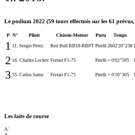
Le podium 2022
(59 tours effectués sur les 61 prévus
P
N°
Pilote
Châssis-Moteur
Pneu
Temps
1
11.
Sergio Pérez
Red Bull RB18-RBPT
Pirelli
2h02'20"238
2
16.
Charles Leclerc
Ferrari F1-75
Pirelli
+ 0'02"595
3
55.
Carlos Sainz
Ferrari F1-75
Pirelli
+ 0'10"305
Les faits de course
-
A
A