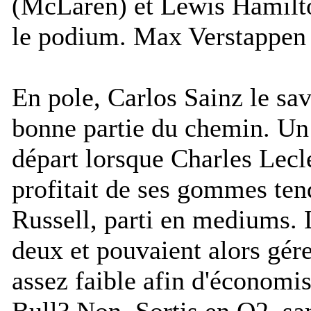
(McLaren) et Lewis Hamilt
le podium. Max Verstappen 
En pole, Carlos Sainz le sava
bonne partie du chemin. Un p
départ lorsque Charles Lecler
profitait de ses gommes te
Russell, parti en mediums. L
deux et pouvaient alors gér
assez faible afin d'économi
Bull? Non. Sortis en Q2, sam