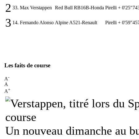
2
33.
Max Verstappen
Red Bull RB16B-Honda
Pirelli
+ 0'25"74
3
14.
Fernando Alonso
Alpine A521-Renault
Pirelli
+ 0'59"45
Les faits de course
-
A
A
+
A
Un nouveau dimanche au b