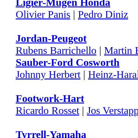
Ligier-Mugen Honda
Olivier Panis
|
Pedro Diniz
Jordan-Peugeot
Rubens Barrichello
|
Martin 
Sauber-Ford Cosworth
Johnny Herbert
|
Heinz-Hara
Footwork-Hart
Ricardo Rosset
|
Jos Verstap
Tyrrell-Yamaha