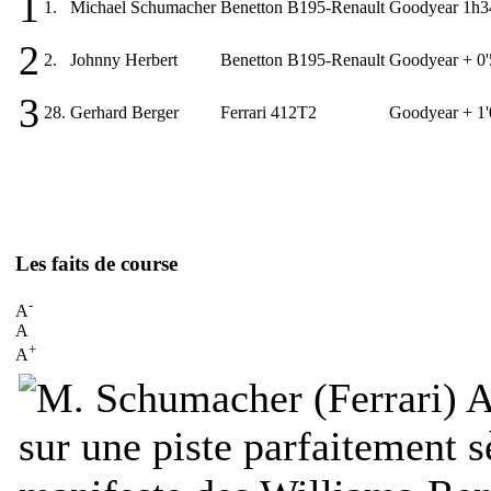
1
1.
Michael Schumacher
Benetton B195-Renault
Goodyear
1h3
2
2.
Johnny Herbert
Benetton B195-Renault
Goodyear
+ 0
3
28.
Gerhard Berger
Ferrari 412T2
Goodyear
+ 1
Les faits de course
-
A
A
+
A
A
sur une piste parfaitement 