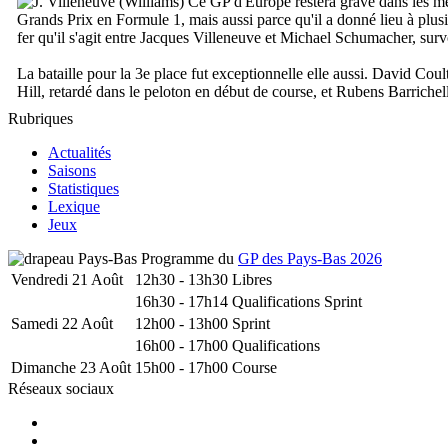
Ce GP d'Europe restera gravé dans les mé
Grands Prix en Formule 1, mais aussi parce qu'il a donné lieu à plusieu
fer qu'il s'agit entre Jacques Villeneuve et Michael Schumacher, sur
La bataille pour la 3e place fut exceptionnelle elle aussi. David Co
Hill, retardé dans le peloton en début de course, et Rubens Barrichel
Rubriques
Actualités
Saisons
Statistiques
Lexique
Jeux
Programme du
GP des Pays-Bas 2026
Vendredi 21 Août
12h30 - 13h30
Libres
16h30 - 17h14
Qualifications Sprint
Samedi 22 Août
12h00 - 13h00
Sprint
16h00 - 17h00
Qualifications
Dimanche 23 Août
15h00 - 17h00
Course
Réseaux sociaux