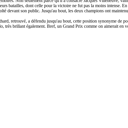
moires. Non seulement parce qu'il a consacré Jacques Villeneuve, vai
rs batailles, dont celle pour la victoire ne fut pas la moins intense. En 
volté devant son public. Jusqu'au bout, les deux champions ont maintenu
ulthard, retrouvé, a défendu jusqu'au bout, cette position synonyme de
lo, très brillant également. Bref, un Grand Prix comme on aimerait en v