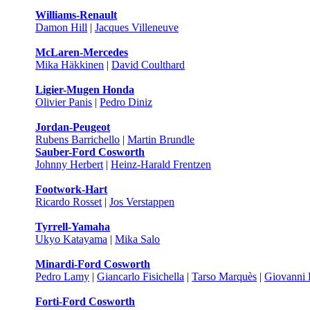
Williams-Renault
Damon Hill
|
Jacques Villeneuve
McLaren-Mercedes
Mika Häkkinen
|
David Coulthard
Ligier-Mugen Honda
Olivier Panis
|
Pedro Diniz
Jordan-Peugeot
Rubens Barrichello
|
Martin Brundle
Sauber-Ford Cosworth
Johnny Herbert
|
Heinz-Harald Frentzen
Footwork-Hart
Ricardo Rosset
|
Jos Verstappen
Tyrrell-Yamaha
Ukyo Katayama
|
Mika Salo
Minardi-Ford Cosworth
Pedro Lamy
|
Giancarlo Fisichella
|
Tarso Marquès
|
Giovanni 
Forti-Ford Cosworth