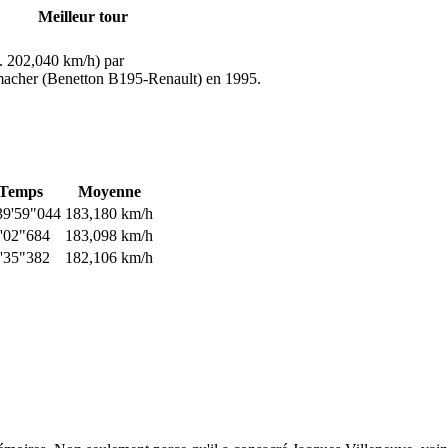
Meilleur tour
. 202,040 km/h) par
acher (Benetton B195-Renault) en 1995.
Temps
Moyenne
39'59"044
183,180 km/h
0'02"684
183,098 km/h
0'35"382
182,106 km/h