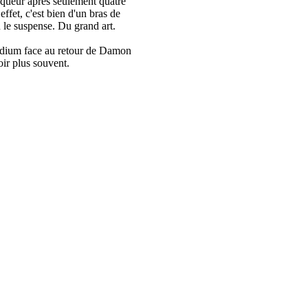
nqueur après seulement quatre
effet, c'est bien d'un bras de
 le suspense. Du grand art.
 podium face au retour de Damon
oir plus souvent.