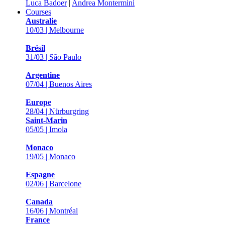
Luca Badoer
|
Andrea Montermini
Courses
Australie
10/03 | Melbourne
Brésil
31/03 | São Paulo
Argentine
07/04 | Buenos Aires
Europe
28/04 | Nürburgring
Saint-Marin
05/05 | Imola
Monaco
19/05 | Monaco
Espagne
02/06 | Barcelone
Canada
16/06 | Montréal
France