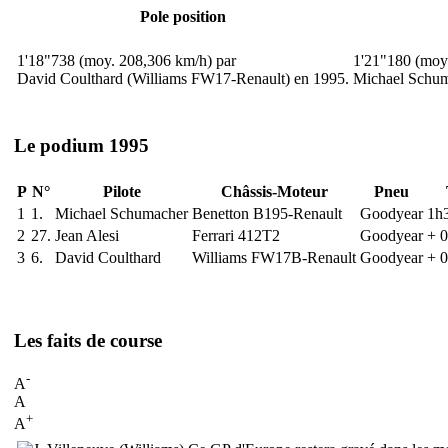
Pole position
1'18"738 (moy. 208,306 km/h) par
1'21"180 (moy
David Coulthard (Williams FW17-Renault) en 1995.
Michael Schum
Le podium 1995
P
N°
Pilote
Châssis-Moteur
Pneu
1
1.
Michael Schumacher
Benetton B195-Renault
Goodyear
1h
2
27.
Jean Alesi
Ferrari 412T2
Goodyear
+ 
3
6.
David Coulthard
Williams FW17B-Renault
Goodyear
+ 
Les faits de course
-
A
A
+
A