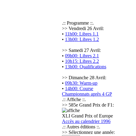
.:: Programme ::.
>> Vendredi 26 Avril:
•
11h00: Libres 1.1
•
13h00: Libres 1.2
>> Samedi 27 Avril:
•
09h00: Libres 2.1
•
10h15: Libres 2.2
•
13h00: Qualifications
>> Dimanche 28 Avril:
•
09h30: Warm-up
•
14h00: Course
Championnats après 4 GP
.:: Affiche ::.
>> 585e Grand Prix de F1:
XLI Grand Prix of Europe
Accès au calendrier 1996
.:: Autres éditions ::.
>> Sélectionnez une année: