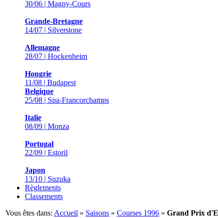
30/06 | Magny-Cours
Grande-Bretagne
14/07 | Silverstone
Allemagne
28/07 | Hockenheim
Hongrie
11/08 | Budapest
Belgique
25/08 | Spa-Francorchamps
Italie
08/09 | Monza
Portugal
22/09 | Estoril
Japon
13/10 | Suzuka
Règlements
Classements
Vous êtes dans:
Accueil
»
Saisons
»
Courses 1996
»
Grand Prix d'