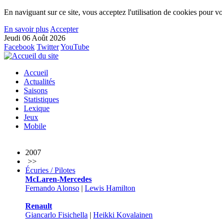
En naviguant sur ce site, vous acceptez l'utilisation de cookies pour vo
En savoir plus
Accepter
Jeudi 06 Août 2026
Facebook
Twitter
YouTube
Accueil
Actualités
Saisons
Statistiques
Lexique
Jeux
Mobile
2007
>>
Écuries / Pilotes
McLaren-Mercedes
Fernando Alonso
|
Lewis Hamilton
Renault
Giancarlo Fisichella
|
Heikki Kovalainen