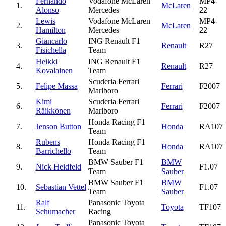
Fernando
Vodafone McLaren
MP4-
1.
McLaren
Alonso
Mercedes
22
Lewis
Vodafone McLaren
MP4-
2.
McLaren
Hamilton
Mercedes
22
Giancarlo
ING Renault F1
3.
Renault
R27
Fisichella
Team
Heikki
ING Renault F1
4.
Renault
R27
Kovalainen
Team
Scuderia Ferrari
5.
Felipe Massa
Ferrari
F2007
Marlboro
Kimi
Scuderia Ferrari
6.
Ferrari
F2007
Räikkönen
Marlboro
Honda Racing F1
7.
Jenson Button
Honda
RA107
Team
Rubens
Honda Racing F1
8.
Honda
RA107
Barrichello
Team
BMW Sauber F1
BMW
9.
Nick Heidfeld
F1.07
Team
Sauber
BMW Sauber F1
BMW
10.
Sebastian Vettel
F1.07
Team
Sauber
Ralf
Panasonic Toyota
11.
Toyota
TF107
Schumacher
Racing
Panasonic Toyota