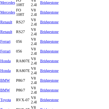
FO
V8
Mercedes
Bridgestone
108T
2.4l
FO
V8
Mercedes
Bridgestone
108T
2.4l
V8
Renault
RS27
Bridgestone
2.4l
V8
Renault
RS27
Bridgestone
2.4l
V8
Ferrari
056
Bridgestone
2.4l
V8
Ferrari
056
Bridgestone
2.4l
V8
Honda
RA807E
Bridgestone
2.4l
V8
Honda
RA807E
Bridgestone
2.4l
V8
BMW
P86/7
Bridgestone
2.4l
V8
BMW
P86/7
Bridgestone
2.4l
V8
Toyota
RVX-07
Bridgestone
2.4l
V8