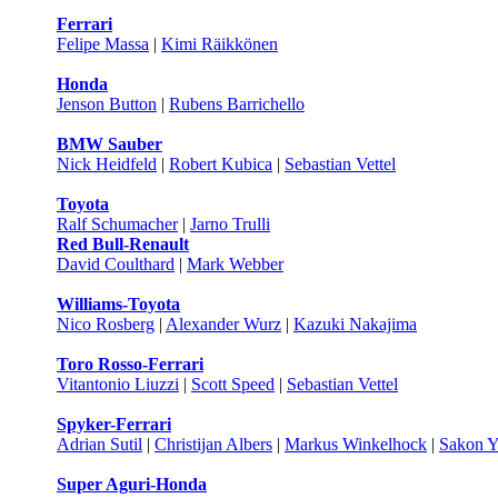
Ferrari
Felipe Massa
|
Kimi Räikkönen
Honda
Jenson Button
|
Rubens Barrichello
BMW Sauber
Nick Heidfeld
|
Robert Kubica
|
Sebastian Vettel
Toyota
Ralf Schumacher
|
Jarno Trulli
Red Bull-Renault
David Coulthard
|
Mark Webber
Williams-Toyota
Nico Rosberg
|
Alexander Wurz
|
Kazuki Nakajima
Toro Rosso-Ferrari
Vitantonio Liuzzi
|
Scott Speed
|
Sebastian Vettel
Spyker-Ferrari
Adrian Sutil
|
Christijan Albers
|
Markus Winkelhock
|
Sakon 
Super Aguri-Honda