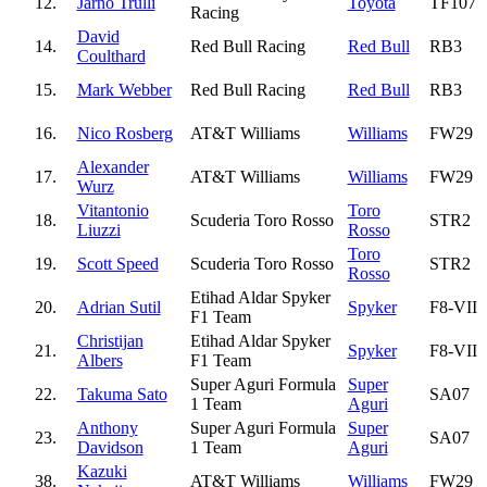
12.
Jarno Trulli
Toyota
TF107
Racing
David
14.
Red Bull Racing
Red Bull
RB3
Coulthard
15.
Mark Webber
Red Bull Racing
Red Bull
RB3
16.
Nico Rosberg
AT&T Williams
Williams
FW29
Alexander
17.
AT&T Williams
Williams
FW29
Wurz
Vitantonio
Toro
18.
Scuderia Toro Rosso
STR2
Liuzzi
Rosso
Toro
19.
Scott Speed
Scuderia Toro Rosso
STR2
Rosso
Etihad Aldar Spyker
20.
Adrian Sutil
Spyker
F8-VII
F1 Team
Christijan
Etihad Aldar Spyker
21.
Spyker
F8-VII
Albers
F1 Team
Super Aguri Formula
Super
22.
Takuma Sato
SA07
1 Team
Aguri
Anthony
Super Aguri Formula
Super
23.
SA07
Davidson
1 Team
Aguri
Kazuki
38.
AT&T Williams
Williams
FW29