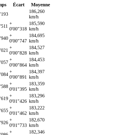
mps
Écart
Moyenne
186,260
"193
km/h
+
185,590
"511
0'00"318
km/h
+
184,695
"940
0'00"747
km/h
+
184,527
"021
0'00"828
km/h
+
184,453
"057
0'00"864
km/h
+
184,397
"084
0'00"891
km/h
+
183,359
"588
0'01"395
km/h
+
183,296
"619
0'01"426
km/h
+
183,222
"655
0'01"462
km/h
+
182,670
"926
0'01"733
km/h
+
182,346
"086