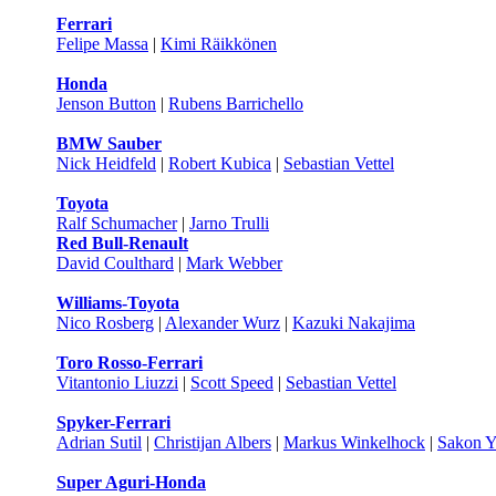
Ferrari
Felipe Massa
|
Kimi Räikkönen
Honda
Jenson Button
|
Rubens Barrichello
BMW Sauber
Nick Heidfeld
|
Robert Kubica
|
Sebastian Vettel
Toyota
Ralf Schumacher
|
Jarno Trulli
Red Bull-Renault
David Coulthard
|
Mark Webber
Williams-Toyota
Nico Rosberg
|
Alexander Wurz
|
Kazuki Nakajima
Toro Rosso-Ferrari
Vitantonio Liuzzi
|
Scott Speed
|
Sebastian Vettel
Spyker-Ferrari
Adrian Sutil
|
Christijan Albers
|
Markus Winkelhock
|
Sakon 
Super Aguri-Honda