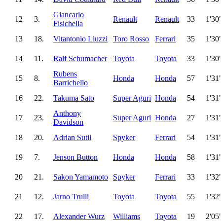
Giancarlo
12
3.
Renault
Renault
33
1'30
Fisichella
13
18.
Vitantonio Liuzzi
Toro Rosso
Ferrari
35
1'30
14
11.
Ralf Schumacher
Toyota
Toyota
33
1'30
Rubens
15
8.
Honda
Honda
57
1'31
Barrichello
16
22.
Takuma Sato
Super Aguri
Honda
54
1'31
Anthony
17
23.
Super Aguri
Honda
27
1'31
Davidson
18
20.
Adrian Sutil
Spyker
Ferrari
54
1'31
19
7.
Jenson Button
Honda
Honda
58
1'31
20
21.
Sakon Yamamoto
Spyker
Ferrari
33
1'32
21
12.
Jarno Trulli
Toyota
Toyota
55
1'32
22
17.
Alexander Wurz
Williams
Toyota
19
2'05