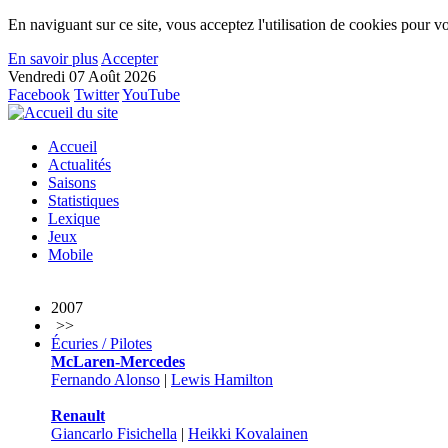
En naviguant sur ce site, vous acceptez l'utilisation de cookies pour vo
En savoir plus
Accepter
Vendredi 07 Août 2026
Facebook
Twitter
YouTube
Accueil
Actualités
Saisons
Statistiques
Lexique
Jeux
Mobile
2007
>>
Écuries / Pilotes
McLaren-Mercedes
Fernando Alonso
|
Lewis Hamilton
Renault
Giancarlo Fisichella
|
Heikki Kovalainen