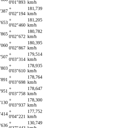
0'01"893
km/h
+
181,739
"387
0'02"194
km/h
+
181,205
"653
0'02"460
km/h
+
180,782
"865
0'02"672
km/h
+
180,395
"060
0'02"867
km/h
+
179,514
"507
0'03"314
km/h
+
178,935
"803
0'03"610
km/h
+
178,764
"891
0'03"698
km/h
+
178,647
"951
0'03"758
km/h
+
178,300
"130
0'03"937
km/h
+
177,752
"414
0'04"221
km/h
+
130,749
"636
0'37"443
km/h