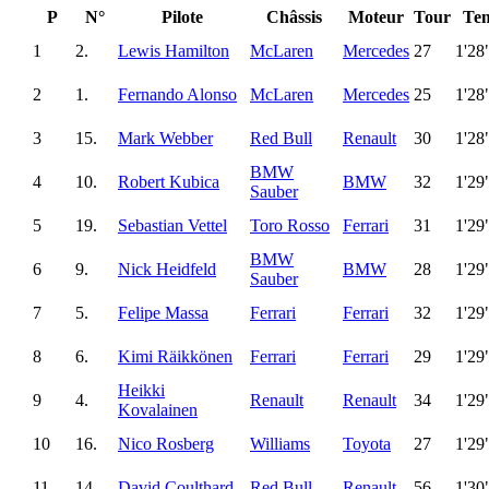
P
N°
Pilote
Châssis
Moteur
Tour
Te
1
2.
Lewis Hamilton
McLaren
Mercedes
27
1'28
2
1.
Fernando Alonso
McLaren
Mercedes
25
1'28
3
15.
Mark Webber
Red Bull
Renault
30
1'28
BMW
4
10.
Robert Kubica
BMW
32
1'29
Sauber
5
19.
Sebastian Vettel
Toro Rosso
Ferrari
31
1'29
BMW
6
9.
Nick Heidfeld
BMW
28
1'29
Sauber
7
5.
Felipe Massa
Ferrari
Ferrari
32
1'29
8
6.
Kimi Räikkönen
Ferrari
Ferrari
29
1'29
Heikki
9
4.
Renault
Renault
34
1'29
Kovalainen
10
16.
Nico Rosberg
Williams
Toyota
27
1'29
11
14.
David Coulthard
Red Bull
Renault
56
1'30