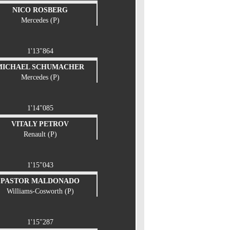
NICO ROSBERG
Mercedes (P)
1'13"864
MICHAEL SCHUMACHER
Mercedes (P)
1'14"085
VITALY PETROV
Renault (P)
1'15"043
PASTOR MALDONADO
Williams-Cosworth (P)
1'15"287