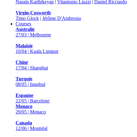
Narain Karthikeyan
|
Vitantonio Liuzzi
|
Daniel Ricciardo
Virgin-Cosworth
Timo Glock
|
Jérôme D'Ambrosio
Courses
Australie
27/03 | Melbourne
Malaisie
10/04 | Kuala Lumpur
Chine
17/04 | Shanghai
Turquie
08/05 | Istanbul
Espagne
22/05 | Barcelone
Monaco
29/05 | Monaco
Canada
12/06 | Montréal