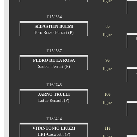
ligne
1'15"334
SÉBASTIEN BUEMI
8e
Toro Rosso-Ferrari (P)
ligne
1'15"587
PEDRO DE LA ROSA
9e
Sauber-Ferrari (P)
ligne
1'16"745
JARNO TRULLI
10e
Lotus-Renault (P)
ligne
1'18"424
VITANTONIO LIUZZI
11e
HRT-Cosworth (P)
ligne