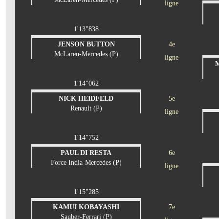
ligne
1'13"838
JENSON BUTTON
4e
McLaren-Mercedes (P)
ligne
1'14"062
NICK HEIDFELD
5e
Renault (P)
ligne
1'14"752
PAUL DI RESTA
6e
Force India-Mercedes (P)
ligne
1'15"285
KAMUI KOBAYASHI
7e
Sauber-Ferrari (P)