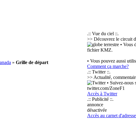
.:: Vue du ciel ::.
>> Découvrez le circuit d
• Vous d
fichier KMZ.
• Vous pouvez aussi utili
Canada
»
Grille de départ
Comment ça marche?
.:: Twitter ::.
>> Actualité, commentaires
• Suivez-nous su
twitter.com/ZoneF1
Accès à Twitter
.:: Publicité ::.
annonce
désactivée
Accès au carnet d'adresse