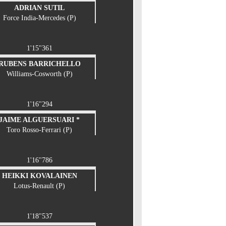
ADRIAN SUTIL
Force India-Mercedes (P)
1'15"361
RUBENS BARRICHELLO
Williams-Cosworth (P)
1'16"294
JAIME ALGUERSUARI *
Toro Rosso-Ferrari (P)
1'16"786
HEIKKI KOVALAINEN
Lotus-Renault (P)
1'18"537