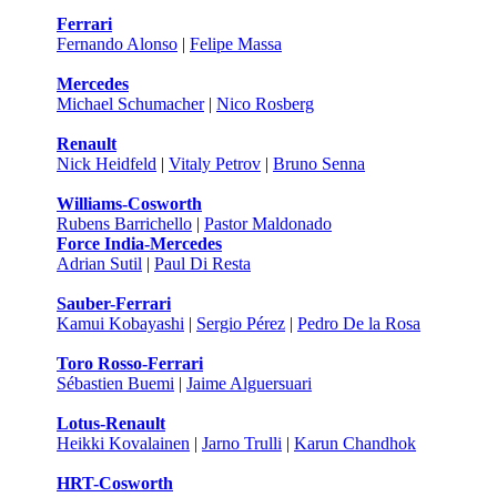
Ferrari
Fernando Alonso
|
Felipe Massa
Mercedes
Michael Schumacher
|
Nico Rosberg
Renault
Nick Heidfeld
|
Vitaly Petrov
|
Bruno Senna
Williams-Cosworth
Rubens Barrichello
|
Pastor Maldonado
Force India-Mercedes
Adrian Sutil
|
Paul Di Resta
Sauber-Ferrari
Kamui Kobayashi
|
Sergio Pérez
|
Pedro De la Rosa
Toro Rosso-Ferrari
Sébastien Buemi
|
Jaime Alguersuari
Lotus-Renault
Heikki Kovalainen
|
Jarno Trulli
|
Karun Chandhok
HRT-Cosworth