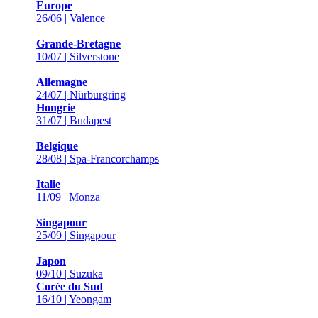
Europe
26/06 | Valence
Grande-Bretagne
10/07 | Silverstone
Allemagne
24/07 | Nürburgring
Hongrie
31/07 | Budapest
Belgique
28/08 | Spa-Francorchamps
Italie
11/09 | Monza
Singapour
25/09 | Singapour
Japon
09/10 | Suzuka
Corée du Sud
16/10 | Yeongam