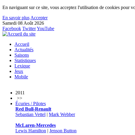
En naviguant sur ce site, vous acceptez l'utilisation de cookies pour vo
En savoir plus
Accepter
Samedi 08 Août 2026
Facebook
Twitter
YouTube
Accueil
Actualités
Saisons
Statistiques
Lexique
Jeux
Mobile
2011
>>
Écuries / Pilotes
Red Bull-Renault
Sebastian Vettel
|
Mark Webber
McLaren-Mercedes
Lewis Hamilton
|
Jenson Button