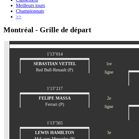
Meilleurs tours
Championnats
>>
Montréal - Grille de départ
1'13"014
SEBASTIAN VETTEL
1re
Red Bull-Renault (P)
ligne
1'13"217
FELIPE MASSA
2e
Ferrari (P)
ligne
1'13"565
LEWIS HAMILTON
3e
McLaren-Mercedes (P)