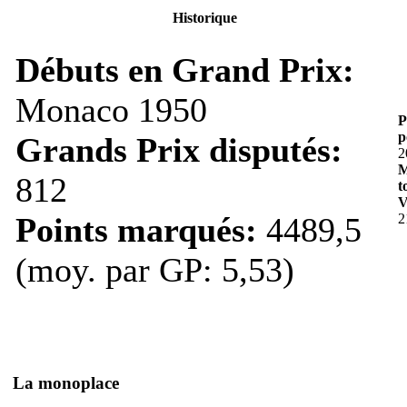
Historique
Débuts en Grand Prix:
Monaco 1950
P
p
Grands Prix disputés:
2
M
812
t
V
Points marqués:
4489,5
2
(moy. par GP: 5,53)
La monoplace