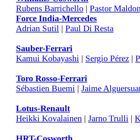
Rubens Barrichello
|
Pastor Maldo
Force India-Mercedes
Adrian Sutil
|
Paul Di Resta
Sauber-Ferrari
Kamui Kobayashi
|
Sergio Pérez
|
P
Toro Rosso-Ferrari
Sébastien Buemi
|
Jaime Alguersua
Lotus-Renault
Heikki Kovalainen
|
Jarno Trulli
|
K
HRT-Cosworth