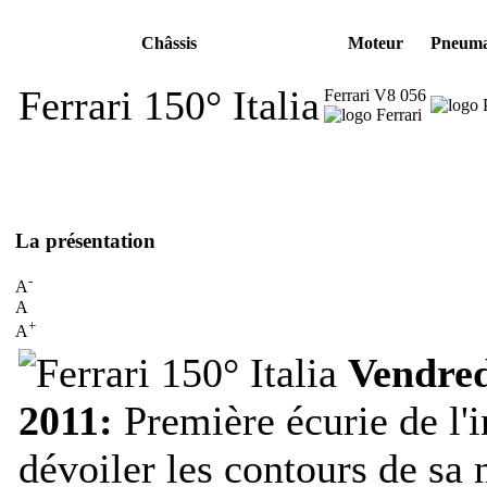
Châssis
Moteur
Pneuma
Ferrari 150° Italia
Ferrari V8 056
La présentation
-
A
A
+
A
Vendred
2011:
Première écurie de l'i
dévoiler les contours de sa 