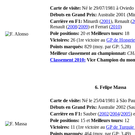
Carte de visite:
Né le 29/07/1981 à Oviedo 
Débuts en Grand Prix:
Australie 2001 (Min
Carrière en F1:
Minardi (
2001
), Renault (
2
Renault (
2008
/
2009
) et Ferrari (
2010
)
Pole positions:
20 et
Meilleurs tours:
18
Victoires:
26 (1re victoire au
GP de Hongrie
Points marqués:
829 (moy. par GP: 5,28)
Meilleur classement au championnat:
CH
Classement 2010:
Vice Champion du mo
6. Felipe Massa
Carte de visite:
Né le 25/04/1981 à São Paulo
Débuts en Grand Prix:
Australie 2002 (Sau
Carrière en F1:
Sauber (
2002
/
2004
/
2005
) 
Pole positions:
15 et
Meilleurs tours:
12
Victoires:
11 (1re victoire au
GP de Turquie
Points marqués:
464 (moy. par GP: 3,49)