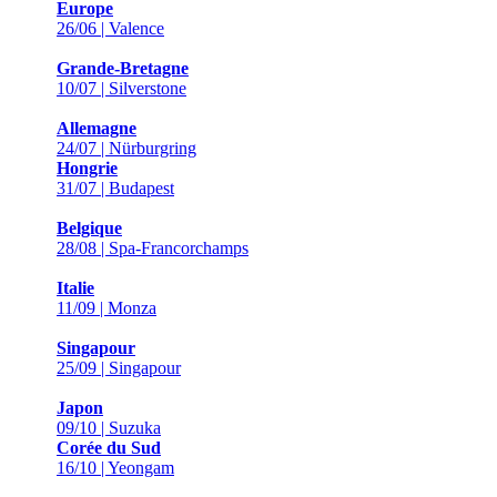
Europe
26/06 | Valence
Grande-Bretagne
10/07 | Silverstone
Allemagne
24/07 | Nürburgring
Hongrie
31/07 | Budapest
Belgique
28/08 | Spa-Francorchamps
Italie
11/09 | Monza
Singapour
25/09 | Singapour
Japon
09/10 | Suzuka
Corée du Sud
16/10 | Yeongam