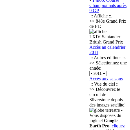
•
14h00: Course
Championnats après
9 GP
.:: Affiche ::.
>> 848e Grand Prix
de F1:
LXIV Santander
British Grand Prix
Accès au calendrier
2011
.:: Autres éditions ::.
>> Sélectionnez une
année:
Accès aux saisons
.:: Vue du ciel ::.
>> Découvrez le
circuit de
Silverstone depuis
des images satellite!
•
Vous disposez du
logiciel
Google
Earth Pro
,
cliquez