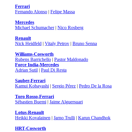
Ferrari
Fernando Alonso
|
Felipe Massa
Mercedes
Michael Schumacher
|
Nico Rosberg
Renault
Nick Heidfeld
|
Vitaly Petrov
|
Bruno Senna
Williams-Cosworth
Rubens Barrichello
|
Pastor Maldonado
Force India-Mercedes
Adrian Sutil
|
Paul Di Resta
Sauber-Ferrari
Kamui Kobayashi
|
Sergio Pérez
|
Pedro De la Rosa
Toro Rosso-Ferrari
Sébastien Buemi
|
Jaime Alguersuari
Lotus-Renault
Heikki Kovalainen
|
Jarno Trulli
|
Karun Chandhok
HRT-Cosworth