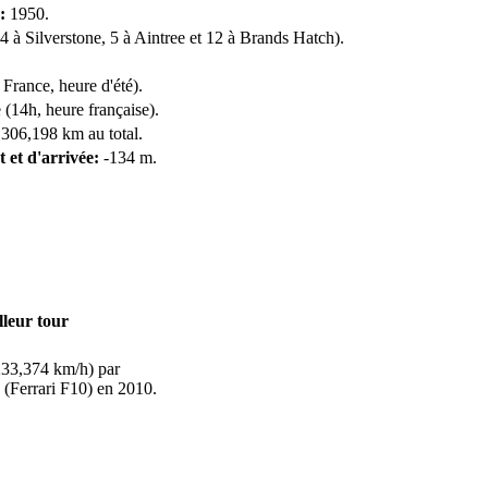
:
1950.
4 à Silverstone, 5 à Aintree et 12 à Brands Hatch).
rance, heure d'été).
 (14h, heure française).
 306,198 km au total.
t et d'arrivée:
-134 m.
lleur tour
233,374 km/h) par
(Ferrari F10) en 2010.