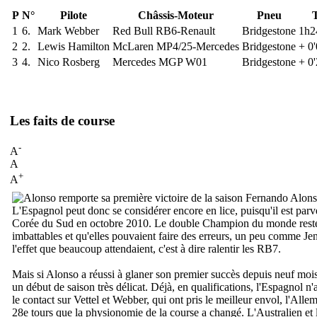
P
N°
Pilote
Châssis-Moteur
Pneu
1
6.
Mark Webber
Red Bull RB6-Renault
Bridgestone
1h2
2
2.
Lewis Hamilton
McLaren MP4/25-Mercedes
Bridgestone
+ 0
3
4.
Nico Rosberg
Mercedes MGP W01
Bridgestone
+ 0
Les faits de course
-
A
A
+
A
Fernando Alonso (
L'Espagnol peut donc se considérer encore en lice, puisqu'il est pa
Corée du Sud en octobre 2010. Le double Champion du monde reste lo
imbattables et qu'elles pouvaient faire des erreurs, un peu comme Jen
l'effet que beaucoup attendaient, c'est à dire ralentir les RB7.
Mais si Alonso a réussi à glaner son premier succès depuis neuf mois,
un début de saison très délicat. Déjà, en qualifications, l'Espagnol n
le contact sur Vettel et Webber, qui ont pris le meilleur envol, l'Alle
28e tours que la physionomie de la course a changé. L'Australien et 