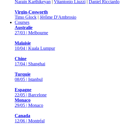
Narain Karthikeyan
|
Vitantonio Liuzzi
|
Daniel Ricciardo
Virgin-Cosworth
Timo Glock
|
Jérôme D'Ambrosio
Courses
Australie
27/03 | Melbourne
Malaisie
10/04 | Kuala Lumpur
Chine
17/04 | Shanghai
Turquie
08/05 | Istanbul
Espagne
22/05 | Barcelone
Monaco
29/05 | Monaco
Canada
12/06 | Montréal