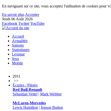
En naviguant sur ce site, vous acceptez l'utilisation de cookies pour vo
En savoir plus
Accepter
Jeudi 06 Août 2026
Facebook
Twitter
YouTube
Accueil
Actualités
Saisons
Statistiques
Lexique
Jeux
Mobile
2011
>>
Écuries / Pilotes
Red Bull-Renault
Sebastian Vettel
|
Mark Webber
McLaren-Mercedes
Lewis Hamilton
|
Jenson Button