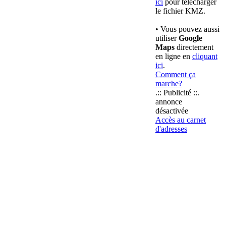
ici
pour télécharger
le fichier KMZ.
• Vous pouvez aussi
utiliser
Google
Maps
directement
en ligne en
cliquant
ici
.
Comment ça
marche?
.:: Publicité ::.
annonce
désactivée
Accès au carnet
d'adresses