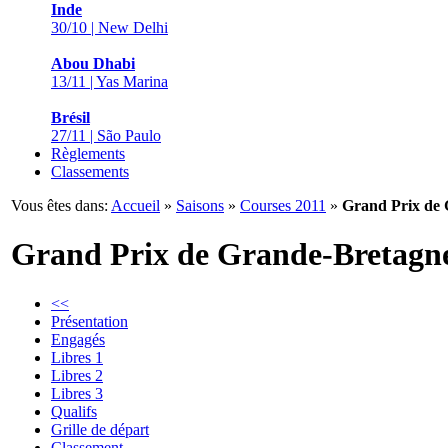
Inde
30/10 | New Delhi
Abou Dhabi
13/11 | Yas Marina
Brésil
27/11 | São Paulo
Règlements
Classements
Vous êtes dans:
Accueil
»
Saisons
»
Courses 2011
»
Grand Prix de
Grand Prix de Grande-Bretagn
<<
Présentation
Engagés
Libres 1
Libres 2
Libres 3
Qualifs
Grille de départ
Classement