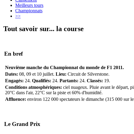
Meilleurs tours
Championnats
>>
Tout savoir sur... la course
En bref
Neuvième manche du Championnat du monde de F1 2011.
Dates:
08, 09 et 10 juillet.
Lieu:
Circuit de Silverstone.
Engagés:
24.
Qualifiés:
24.
Partants:
24.
Classés:
19.
Conditions atmosphériques:
ciel nuageux. Pluie avant le départ, pis
20°C dans l'air, 22°C sur la piste et 60% d'humidité.
Affluence:
environ 122 000 spectateurs le dimanche (315 000 sur les 
Le Grand Prix