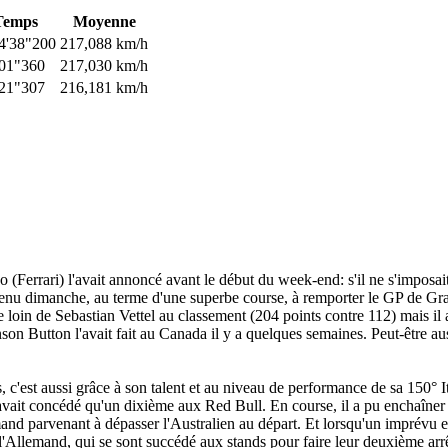
Temps
Moyenne
4'38"200
217,088 km/h
'01"360
217,030 km/h
'21"307
216,181 km/h
Ferrari) l'avait annoncé avant le début du week-end: s'il ne s'imposait p
rvenu dimanche, au terme d'une superbe course, à remporter le GP de Gra
in de Sebastian Vettel au classement (204 points contre 112) mais il 
son Button l'avait fait au Canada il y a quelques semaines. Peut-être aus
 c'est aussi grâce à son talent et au niveau de performance de sa 150° It
'avait concédé qu'un dixième aux Red Bull. En course, il a pu enchaîner d
mand parvenant à dépasser l'Australien au départ. Et lorsqu'un imprévu est
l'Allemand, qui se sont succédé aux stands pour faire leur deuxième arr