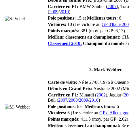
Débuts en Grand Prix:
États-Unis 2007 (
Carrière en F1:
BMW Sauber (
2007
), Tor
(
2009
/
2010
)
Pole positions:
15 et
Meilleurs tours:
6
Victoires:
10 (1re victoire au
GP d'Italie 20
Points marqués:
381 (moy. par GP: 6,15)
Meilleur classement au championnat:
CH
Classement 2010:
Champion du monde
av
2. Mark Webber
Carte de visite:
Né le 27/08/1976 à Queanbe
Débuts en Grand Prix:
Australie 2002 (Min
Carrière en F1:
Minardi (
2002
), Jaguar (
20
Bull (
2007
/
2008
/
2009
/
2010
)
Pole positions:
6 et
Meilleurs tours:
6
Victoires:
6 (1re victoire au
GP d'Allemagn
Points marqués:
411,5 (moy. par GP: 2,62)
Meilleur classement au championnat:
3e e