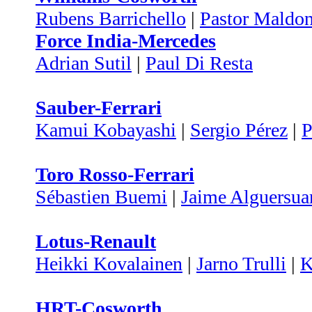
Rubens Barrichello
|
Pastor Maldo
Force India-Mercedes
Adrian Sutil
|
Paul Di Resta
Sauber-Ferrari
Kamui Kobayashi
|
Sergio Pérez
|
P
Toro Rosso-Ferrari
Sébastien Buemi
|
Jaime Alguersua
Lotus-Renault
Heikki Kovalainen
|
Jarno Trulli
|
K
HRT-Cosworth