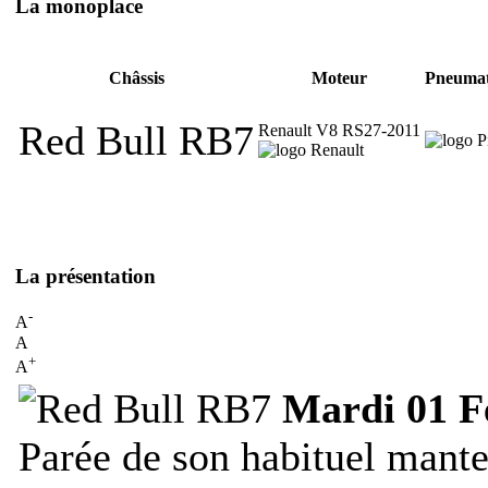
La monoplace
Châssis
Moteur
Pneumat
Red Bull RB7
Renault V8 RS27-2011
La présentation
-
A
A
+
A
Mardi 01 F
Parée de son habituel mante