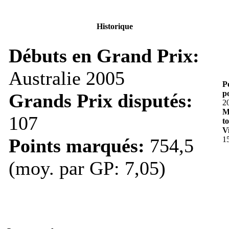
Historique
Débuts en Grand Prix:
Australie 2005
P
po
Grands Prix disputés:
2
M
107
t
Vi
Points marqués:
754,5
1
(moy. par GP: 7,05)