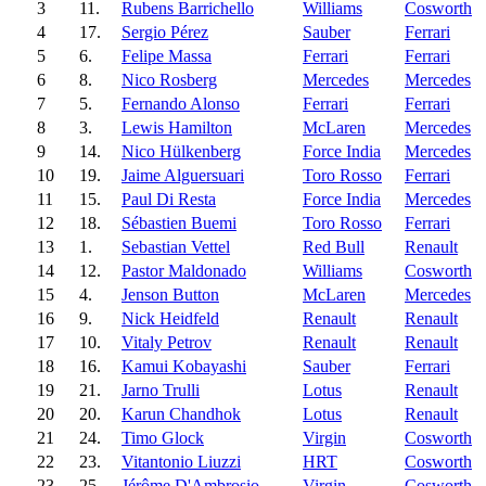
3
11.
Rubens Barrichello
Williams
Cosworth
4
17.
Sergio Pérez
Sauber
Ferrari
5
6.
Felipe Massa
Ferrari
Ferrari
6
8.
Nico Rosberg
Mercedes
Mercedes
7
5.
Fernando Alonso
Ferrari
Ferrari
8
3.
Lewis Hamilton
McLaren
Mercedes
9
14.
Nico Hülkenberg
Force India
Mercedes
10
19.
Jaime Alguersuari
Toro Rosso
Ferrari
11
15.
Paul Di Resta
Force India
Mercedes
12
18.
Sébastien Buemi
Toro Rosso
Ferrari
13
1.
Sebastian Vettel
Red Bull
Renault
14
12.
Pastor Maldonado
Williams
Cosworth
15
4.
Jenson Button
McLaren
Mercedes
16
9.
Nick Heidfeld
Renault
Renault
17
10.
Vitaly Petrov
Renault
Renault
18
16.
Kamui Kobayashi
Sauber
Ferrari
19
21.
Jarno Trulli
Lotus
Renault
20
20.
Karun Chandhok
Lotus
Renault
21
24.
Timo Glock
Virgin
Cosworth
22
23.
Vitantonio Liuzzi
HRT
Cosworth
23
25.
Jérôme D'Ambrosio
Virgin
Cosworth