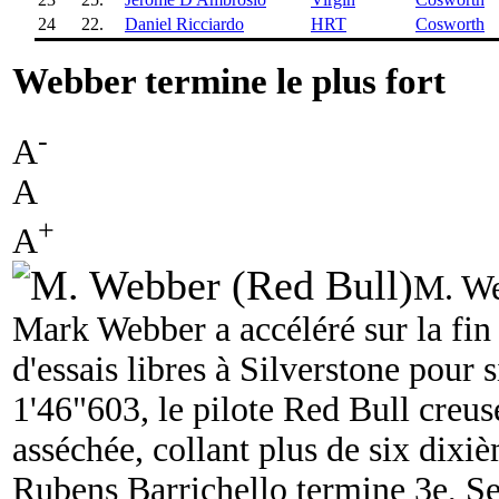
24
22.
Daniel Ricciardo
HRT
Cosworth
Webber termine le plus fort
-
A
A
+
A
M. We
Mark Webber a accéléré sur la fin
d'essais libres à Silverstone pour 
1'46"603, le pilote Red Bull creuse
asséchée, collant plus de six dix
Rubens Barrichello termine 3e, Se