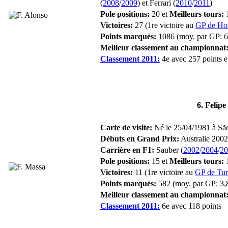
(
2008
/
2009
) et Ferrari (
2010
/
2011
)
Pole positions:
20 et
Meilleurs tours:
Victoires:
27 (1re victoire au
GP de Ho
Points marqués:
1086 (moy. par GP: 6
Meilleur classement au championnat
Classement 2011:
4e avec 257 points et
6. Felip
Carte de visite:
Né le 25/04/1981 à São 
Débuts en Grand Prix:
Australie 2002
Carrière en F1:
Sauber (
2002
/
2004
/
20
Pole positions:
15 et
Meilleurs tours:
Victoires:
11 (1re victoire au
GP de Tur
Points marqués:
582 (moy. par GP: 3,
Meilleur classement au championnat
Classement 2011:
6e avec 118 points