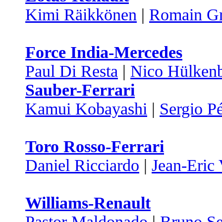
Kimi Räikkönen
|
Romain Gr
Force India-Mercedes
Paul Di Resta
|
Nico Hülken
Sauber-Ferrari
Kamui Kobayashi
|
Sergio P
Toro Rosso-Ferrari
Daniel Ricciardo
|
Jean-Eric
Williams-Renault
Pastor Maldonado
|
Bruno S