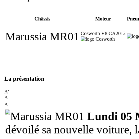
Châssis
Moteur
Pneu
Marussia MR01
Cosworth V8 CA2012
La présentation
-
A
A
+
A
Lundi 05 
dévoilé sa nouvelle voiture, 