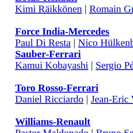
Kimi Räikkönen
|
Romain Gr
Force India-Mercedes
Paul Di Resta
|
Nico Hülken
Sauber-Ferrari
Kamui Kobayashi
|
Sergio P
Toro Rosso-Ferrari
Daniel Ricciardo
|
Jean-Eric
Williams-Renault
Pastor Maldonado
|
Bruno S