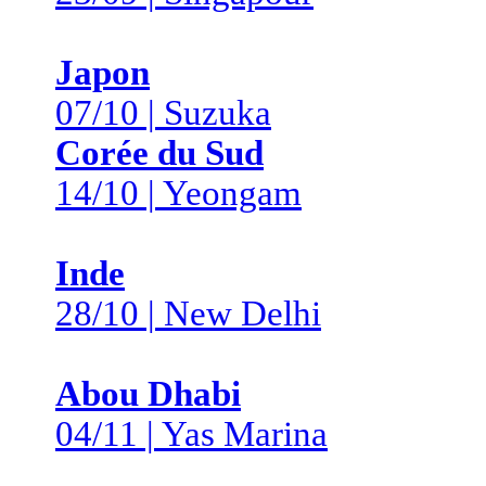
Japon
07/10 | Suzuka
Corée du Sud
14/10 | Yeongam
Inde
28/10 | New Delhi
Abou Dhabi
04/11 | Yas Marina