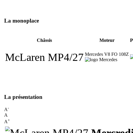
La monoplace
Châssis
Moteur
P
McLaren MP4/27
Mercedes V8 FO 108Z
La présentation
-
A
A
+
A
Mercredi