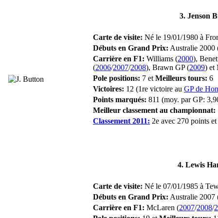
3. Jenson B
Carte de visite:
Né le 19/01/1980 à Fro
Débuts en Grand Prix:
Australie 2000 
Carrière en F1:
Williams (
2000
), Benet
(
2006
/
2007
/
2008
), Brawn GP (
2009
) et
Pole positions:
7 et
Meilleurs tours:
6
Victoires:
12 (1re victoire au
GP de Hon
Points marqués:
811 (moy. par GP: 3,9
Meilleur classement au championnat:
Classement 2011:
2e avec 270 points et 
4. Lewis Ha
Carte de visite:
Né le 07/01/1985 à Tew
Débuts en Grand Prix:
Australie 2007
Carrière en F1:
McLaren (
2007
/
2008
/
2