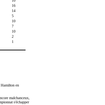
10
16
14
5
10
7
10
2
1
s Hamilton en
 Encore malchanceux,
ampionnat s'échapper