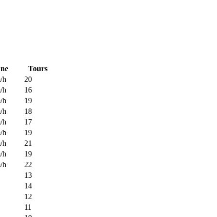
ne
Tours
/h
20
/h
16
/h
19
/h
18
/h
17
/h
19
/h
21
/h
19
/h
22
13
14
12
11