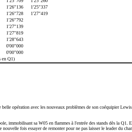
1'25"709
1'25"260
1'26"136
1'25"337
1'26"728
1'27"419
1'26"792
1'27"139
1'27"819
1'28"643
0'00"000
0'00"000
s en Q1)
ne belle opération avec les nouveaux problèmes de son coéquipier Lewi
 pole, immobilisant sa W05 en flammes à l'entrée des stands dès la Q1.
 nouvelle fois essayer de remonter pour ne pas laisser le leader du ch