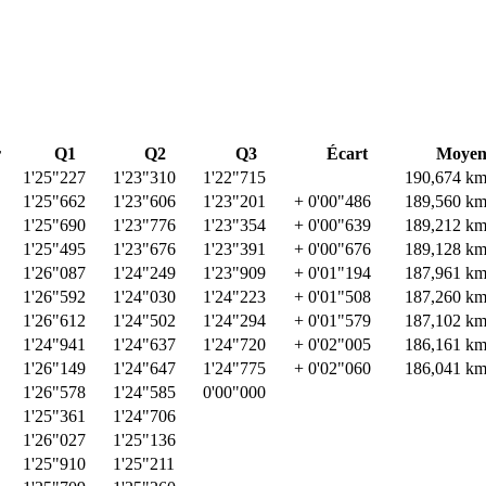
r
Q1
Q2
Q3
Écart
Moyen
1'25"227
1'23"310
1'22"715
190,674 km
1'25"662
1'23"606
1'23"201
+ 0'00"486
189,560 km
1'25"690
1'23"776
1'23"354
+ 0'00"639
189,212 km
1'25"495
1'23"676
1'23"391
+ 0'00"676
189,128 km
1'26"087
1'24"249
1'23"909
+ 0'01"194
187,961 km
1'26"592
1'24"030
1'24"223
+ 0'01"508
187,260 km
1'26"612
1'24"502
1'24"294
+ 0'01"579
187,102 km
1'24"941
1'24"637
1'24"720
+ 0'02"005
186,161 km
1'26"149
1'24"647
1'24"775
+ 0'02"060
186,041 km
1'26"578
1'24"585
0'00"000
1'25"361
1'24"706
1'26"027
1'25"136
1'25"910
1'25"211