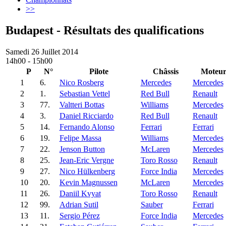
>>
Budapest - Résultats des qualifications
Samedi 26 Juillet 2014
14h00 - 15h00
P
N°
Pilote
Châssis
Moteu
1
6.
Nico Rosberg
Mercedes
Mercedes
2
1.
Sebastian Vettel
Red Bull
Renault
3
77.
Valtteri Bottas
Williams
Mercedes
4
3.
Daniel Ricciardo
Red Bull
Renault
5
14.
Fernando Alonso
Ferrari
Ferrari
6
19.
Felipe Massa
Williams
Mercedes
7
22.
Jenson Button
McLaren
Mercedes
8
25.
Jean-Eric Vergne
Toro Rosso
Renault
9
27.
Nico Hülkenberg
Force India
Mercedes
10
20.
Kevin Magnussen
McLaren
Mercedes
11
26.
Daniil Kvyat
Toro Rosso
Renault
12
99.
Adrian Sutil
Sauber
Ferrari
13
11.
Sergio Pérez
Force India
Mercedes