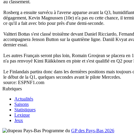
au classement.
Rosberg a ensuite survécu à l'averse apparue avant la Q3, humidifiant 
dégagement, Kevin Magnussen (10e) n'a pas eu cette chance, il terminait
ce qu'il a fait avec brio pour près d'une demi-seconde.
Valtteri Bottas s'est classé troisième devant Daniel Ricciardo, Fernand
accompagnera Jenson Button sur la quatrième ligne. Daniil Kvyat avait
dernier essai.
Les autres Français seront plus loin, Romain Grosjean se placera en 15e
n'a pas renvoyé Kimi Räikkönen en piste et s'est qualifié en Q2 pour 
Le Finlandais partira donc dans les dernières positions mais toujour
le début de la Q1, quelques secondes avant le pilote Mercedes.
source:
ESPNF1.com
Rubriques
Actualités
Saisons
Statistiques
Lexique
Jeux
Programme du
GP des Pays-Bas 2026