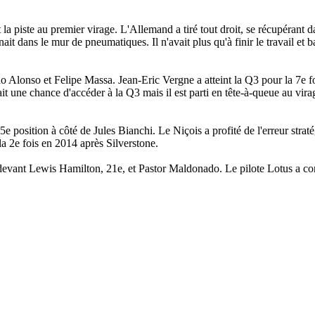
la piste au premier virage. L'Allemand a tiré tout droit, se récupérant d
 dans le mur de pneumatiques. Il n'avait plus qu'à finir le travail et ba
o Alonso et Felipe Massa. Jean-Eric Vergne a atteint la Q3 pour la 7e foi
 une chance d'accéder à la Q3 mais il est parti en tête-à-queue au vir
 position à côté de Jules Bianchi. Le Niçois a profité de l'erreur strat
la 2e fois en 2014 après Silverstone.
s devant Lewis Hamilton, 21e, et Pastor Maldonado. Le pilote Lotus a 