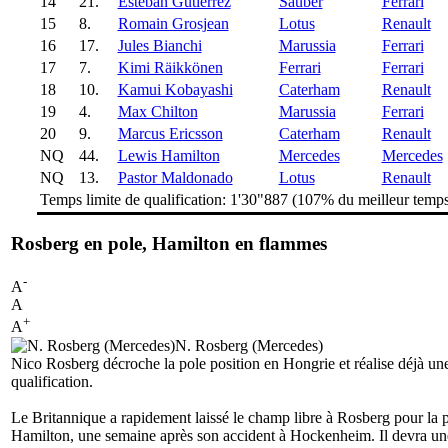
14
21.
Esteban Gutiérrez
Sauber
Ferrari
15
8.
Romain Grosjean
Lotus
Renault
16
17.
Jules Bianchi
Marussia
Ferrari
17
7.
Kimi Räikkönen
Ferrari
Ferrari
18
10.
Kamui Kobayashi
Caterham
Renault
19
4.
Max Chilton
Marussia
Ferrari
20
9.
Marcus Ericsson
Caterham
Renault
NQ
44.
Lewis Hamilton
Mercedes
Mercedes
NQ
13.
Pastor Maldonado
Lotus
Renault
Temps limite de qualification: 1'30"887 (107% du meilleur temp
Rosberg en pole, Hamilton en flammes
-
A
A
+
A
N. Rosberg (Mercedes)
Nico Rosberg décroche la pole position en Hongrie et réalise déjà u
qualification.
Le Britannique a rapidement laissé le champ libre à Rosberg pour la
Hamilton, une semaine après son accident à Hockenheim. Il devra une