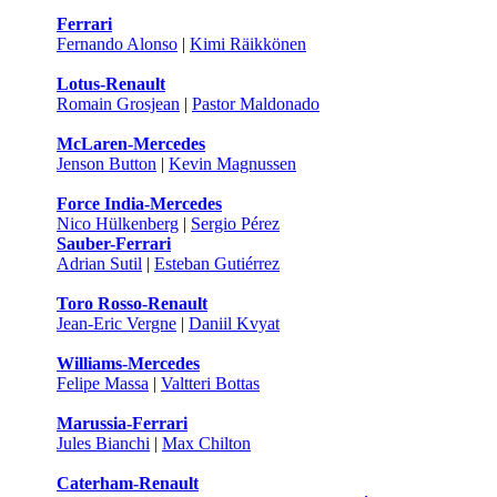
Ferrari
Fernando Alonso
|
Kimi Räikkönen
Lotus-Renault
Romain Grosjean
|
Pastor Maldonado
McLaren-Mercedes
Jenson Button
|
Kevin Magnussen
Force India-Mercedes
Nico Hülkenberg
|
Sergio Pérez
Sauber-Ferrari
Adrian Sutil
|
Esteban Gutiérrez
Toro Rosso-Renault
Jean-Eric Vergne
|
Daniil Kvyat
Williams-Mercedes
Felipe Massa
|
Valtteri Bottas
Marussia-Ferrari
Jules Bianchi
|
Max Chilton
Caterham-Renault