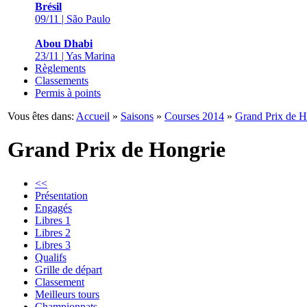
Brésil
09/11 | São Paulo
Abou Dhabi
23/11 | Yas Marina
Règlements
Classements
Permis à points
Vous êtes dans:
Accueil
»
Saisons
»
Courses 2014
»
Grand Prix de H
Grand Prix de Hongrie
<<
Présentation
Engagés
Libres 1
Libres 2
Libres 3
Qualifs
Grille de départ
Classement
Meilleurs tours
Championnats