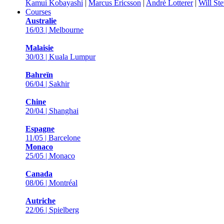
Kamui Kobayashi
|
Marcus Ericsson
|
André Lotterer
|
Will St
Courses
Australie
16/03 | Melbourne
Malaisie
30/03 | Kuala Lumpur
Bahreïn
06/04 | Sakhir
Chine
20/04 | Shanghai
Espagne
11/05 | Barcelone
Monaco
25/05 | Monaco
Canada
08/06 | Montréal
Autriche
22/06 | Spielberg