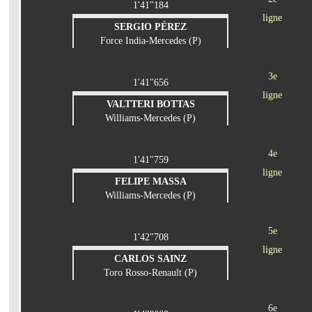
1'41"184
ligne
SERGIO PÉREZ
Force India-Mercedes (P)
3e
1'41"656
ligne
VALTTERI BOTTAS
Williams-Mercedes (P)
4e
1'41"759
ligne
FELIPE MASSA
Williams-Mercedes (P)
5e
1'42"708
ligne
CARLOS SAINZ
Toro Rosso-Renault (P)
6e