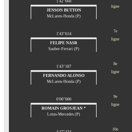
1'42"668
ligne
JENSON BUTTON
McLaren-Honda (P)
7e
1'43"614
ligne
FELIPE NASR
Sauber-Ferrari (P)
8e
1'43"187
ligne
FERNANDO ALONSO
McLaren-Honda (P)
9e
0'00"000
ligne
ROMAIN GROSJEAN *
Lotus-Mercedes (P)
10e
1'47"434