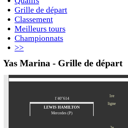
Qualifs
Grille de départ
Classement
Meilleurs tours
Championnats
>>
Yas Marina - Grille de départ
1re
1'40"614
ligne
LEWIS HAMILTON
Mercedes (P)
2e