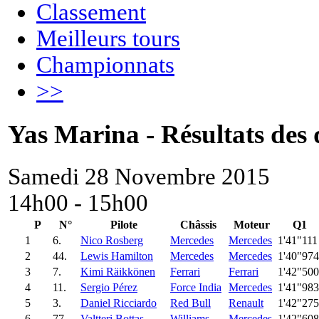
Classement
Meilleurs tours
Championnats
>>
Yas Marina - Résultats des 
Samedi 28 Novembre 2015
14h00 - 15h00
P
N°
Pilote
Châssis
Moteur
Q1
1
6.
Nico Rosberg
Mercedes
Mercedes
1'41"111
2
44.
Lewis Hamilton
Mercedes
Mercedes
1'40"974
3
7.
Kimi Räikkönen
Ferrari
Ferrari
1'42"500
4
11.
Sergio Pérez
Force India
Mercedes
1'41"983
5
3.
Daniel Ricciardo
Red Bull
Renault
1'42"275
6
77.
Valtteri Bottas
Williams
Mercedes
1'42"608