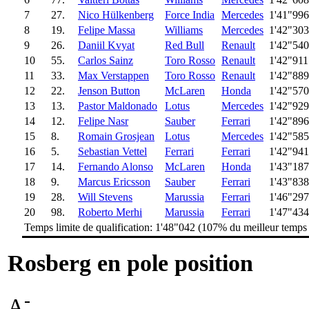
7
27.
Nico Hülkenberg
Force India
Mercedes
1'41"996
8
19.
Felipe Massa
Williams
Mercedes
1'42"303
9
26.
Daniil Kvyat
Red Bull
Renault
1'42"540
10
55.
Carlos Sainz
Toro Rosso
Renault
1'42"911
11
33.
Max Verstappen
Toro Rosso
Renault
1'42"889
12
22.
Jenson Button
McLaren
Honda
1'42"570
13
13.
Pastor Maldonado
Lotus
Mercedes
1'42"929
14
12.
Felipe Nasr
Sauber
Ferrari
1'42"896
15
8.
Romain Grosjean
Lotus
Mercedes
1'42"585
16
5.
Sebastian Vettel
Ferrari
Ferrari
1'42"941
17
14.
Fernando Alonso
McLaren
Honda
1'43"187
18
9.
Marcus Ericsson
Sauber
Ferrari
1'43"838
19
28.
Will Stevens
Marussia
Ferrari
1'46"297
20
98.
Roberto Merhi
Marussia
Ferrari
1'47"434
Temps limite de qualification: 1'48"042 (107% du meilleur temps
Rosberg en pole position
-
A