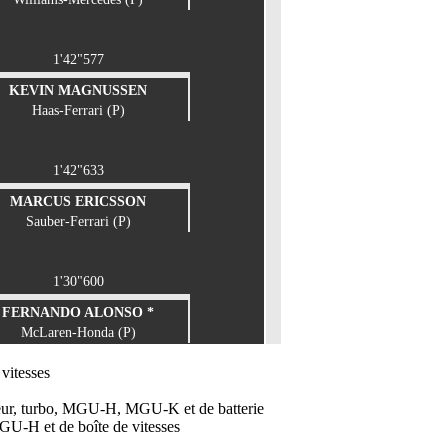
1'42"577
KEVIN MAGNUSSEN
Haas-Ferrari (P)
1'42"633
MARCUS ERICSSON
Sauber-Ferrari (P)
1'30"600
FERNANDO ALONSO *
McLaren-Honda (P)
 vitesses
teur, turbo, MGU-H, MGU-K et de batterie
MGU-H et de boîte de vitesses