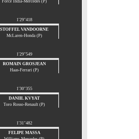
Force India-Mercedes (P)
1'29"418
STOFFEL VANDOORNE
McLaren-Honda (P)
1'29"549
ROMAIN GROSJEAN
Haas-Ferrari (P)
1'30"355
DANIIL KVYAT
Toro Rosso-Renault (P)
1'31"482
FELIPE MASSA
Williams-Mercedes (P)