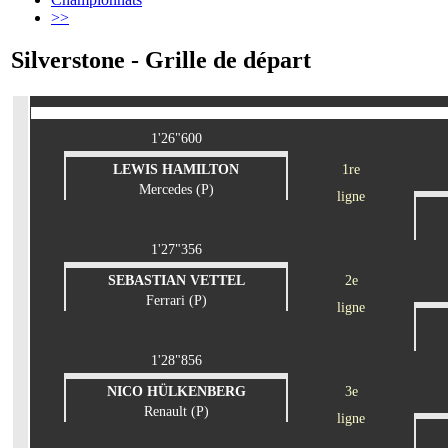
>>
Silverstone - Grille de départ
1'26"600
LEWIS HAMILTON
1re
Mercedes (P)
ligne
1'27"356
SEBASTIAN VETTEL
2e
Ferrari (P)
ligne
1'28"856
NICO HÜLKENBERG
3e
Renault (P)
ligne