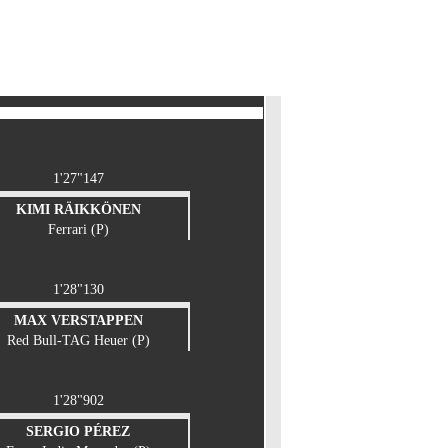
1'27"147
KIMI RÄIKKÖNEN
Ferrari (P)
1'28"130
MAX VERSTAPPEN
Red Bull-TAG Heuer (P)
1'28"902
SERGIO PÉREZ