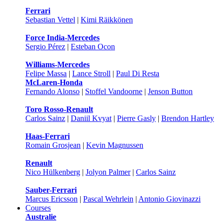
Ferrari
Sebastian Vettel
|
Kimi Räikkönen
Force India-Mercedes
Sergio Pérez
|
Esteban Ocon
Williams-Mercedes
Felipe Massa
|
Lance Stroll
|
Paul Di Resta
McLaren-Honda
Fernando Alonso
|
Stoffel Vandoorne
|
Jenson Button
Toro Rosso-Renault
Carlos Sainz
|
Daniil Kvyat
|
Pierre Gasly
|
Brendon Hartley
Haas-Ferrari
Romain Grosjean
|
Kevin Magnussen
Renault
Nico Hülkenberg
|
Jolyon Palmer
|
Carlos Sainz
Sauber-Ferrari
Marcus Ericsson
|
Pascal Wehrlein
|
Antonio Giovinazzi
Courses
Australie