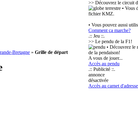
>> Découvrez le circuit d
• Vous d
fichier KMZ.
• Vous pouvez aussi utili
Comment ça marche?
.:: Jeu ::.
>> Le pendu de la F1!
• Découvrez le m
rande-Bretagne
»
Grille de départ
de la pendaison!
A vous de jouer...
Accès au pendu
e
.:: Publicité ::.
annonce
désactivée
Accès au carnet d'adresse