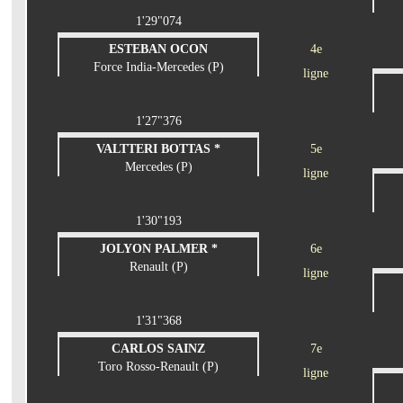
1'29"074
ESTEBAN OCON
4e
Force India-Mercedes (P)
ligne
1'27"376
VALTTERI BOTTAS *
5e
Mercedes (P)
ligne
1'30"193
JOLYON PALMER *
6e
Renault (P)
ligne
1'31"368
CARLOS SAINZ
7e
Toro Rosso-Renault (P)
ligne