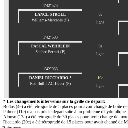
1'42"573
LANCE STROLL
8e
Williams-Mercedes (P)
ligne
1'42"593
PASCAL WEHRLEIN
9e
Sauber-Ferrari (P)
ligne
1'42"966
DANIEL RICCIARDO *
10e
Red Bull-TAG Heuer (P)
ligne
* Les changements intervenus sur la grille de départ:
Bottas (4e) a été rétrogradé de 5 places pour avoir changé de boîte de
Palmer (11e) n'a pas pris le départ suite à un problème d'hydraulique
Alonso (13e) a été rétrogradé de 30 places pour avoir changé de mo
Ricciardo (20e) a été rétrogradé de 15 places pour avoir changé de 
Rubriques