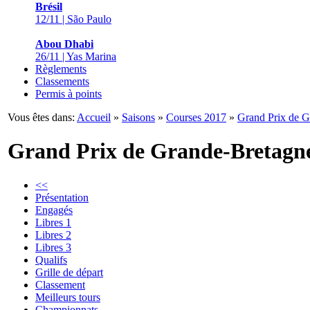
Brésil
12/11 | São Paulo
Abou Dhabi
26/11 | Yas Marina
Règlements
Classements
Permis à points
Vous êtes dans:
Accueil
»
Saisons
»
Courses 2017
»
Grand Prix de G
Grand Prix de Grande-Bretagn
<<
Présentation
Engagés
Libres 1
Libres 2
Libres 3
Qualifs
Grille de départ
Classement
Meilleurs tours
Championnats