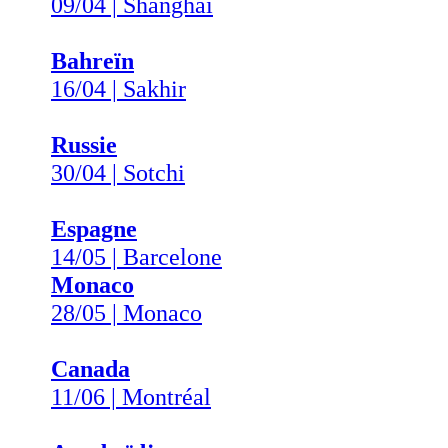
09/04 | Shanghai
Bahreïn
16/04 | Sakhir
Russie
30/04 | Sotchi
Espagne
14/05 | Barcelone
Monaco
28/05 | Monaco
Canada
11/06 | Montréal