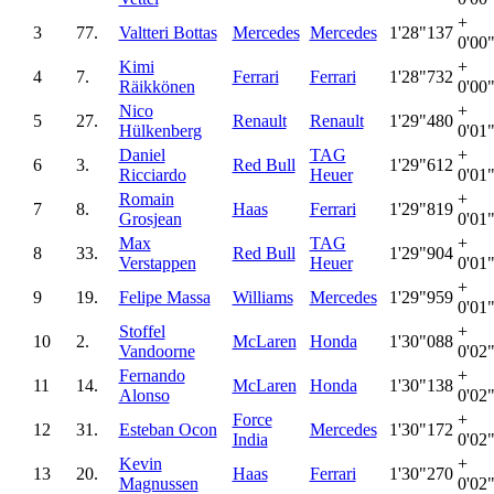
+
3
77.
Valtteri Bottas
Mercedes
Mercedes
1'28"137
0'00
Kimi
+
4
7.
Ferrari
Ferrari
1'28"732
Räikkönen
0'00
Nico
+
5
27.
Renault
Renault
1'29"480
Hülkenberg
0'01
Daniel
TAG
+
6
3.
Red Bull
1'29"612
Ricciardo
Heuer
0'01
Romain
+
7
8.
Haas
Ferrari
1'29"819
Grosjean
0'01
Max
TAG
+
8
33.
Red Bull
1'29"904
Verstappen
Heuer
0'01
+
9
19.
Felipe Massa
Williams
Mercedes
1'29"959
0'01
Stoffel
+
10
2.
McLaren
Honda
1'30"088
Vandoorne
0'02
Fernando
+
11
14.
McLaren
Honda
1'30"138
Alonso
0'02
Force
+
12
31.
Esteban Ocon
Mercedes
1'30"172
India
0'02
Kevin
+
13
20.
Haas
Ferrari
1'30"270
Magnussen
0'02