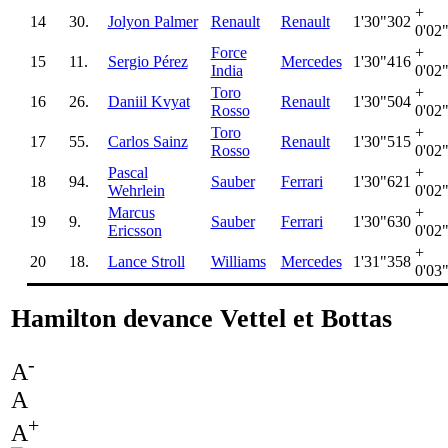
+
14
30.
Jolyon Palmer
Renault
Renault
1'30"302
0'02
Force
+
15
11.
Sergio Pérez
Mercedes
1'30"416
India
0'02
Toro
+
16
26.
Daniil Kvyat
Renault
1'30"504
Rosso
0'02
Toro
+
17
55.
Carlos Sainz
Renault
1'30"515
Rosso
0'02
Pascal
+
18
94.
Sauber
Ferrari
1'30"621
Wehrlein
0'02
Marcus
+
19
9.
Sauber
Ferrari
1'30"630
Ericsson
0'02
+
20
18.
Lance Stroll
Williams
Mercedes
1'31"358
0'03
Hamilton devance Vettel et Bottas
-
A
A
+
A