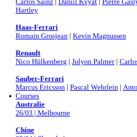
Carlos Sainz
|
Daniil Kvyat
|
Pierre Gasl
Hartley
Haas-Ferrari
Romain Grosjean
|
Kevin Magnussen
Renault
Nico Hülkenberg
|
Jolyon Palmer
|
Carlo
Sauber-Ferrari
Marcus Ericsson
|
Pascal Wehrlein
|
Anto
Courses
Australie
26/03 | Melbourne
Chine