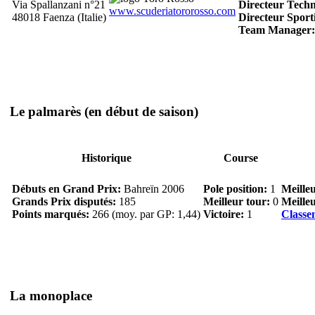
Via Spallanzani n°21
Directeur Techn
www.scuderiatororosso.com
48018 Faenza (Italie)
Directeur Sporti
Team Manager:
Le palmarès
(en début de saison)
Historique
Course
Débuts en Grand Prix:
Bahreïn 2006
Pole position:
1
Meille
Grands Prix disputés:
185
Meilleur tour:
0
Meilleu
Points marqués:
266 (moy. par GP: 1,44)
Victoire:
1
Classe
La monoplace