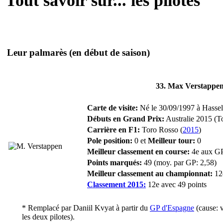
Tout savoir sur... les pilotes
Leur palmarès
(en début de saison)
33. Max Verstappen
Carte de visite:
Né le 30/09/1997 à Hasselt
Débuts en Grand Prix:
Australie 2015 (T
Carrière en F1:
Toro Rosso (
2015
)
Pole position:
0 et
Meilleur tour:
0
Meilleur classement en course:
4e aux G
Points marqués:
49 (moy. par GP: 2,58)
Meilleur classement au championnat:
12
Classement 2015:
12e avec 49 points
* Remplacé par
Daniil Kvyat
à partir du
GP d'Espagne
(cause: v
les deux pilotes).