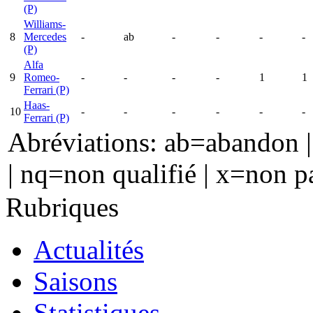
(P)
Williams-
8
Mercedes
-
ab
-
-
-
-
(P)
Alfa
9
Romeo-
-
-
-
-
1
1
Ferrari (P)
Haas-
10
-
-
-
-
-
-
Ferrari (P)
Abréviations: ab=abandon | 
| nq=non qualifié | x=non p
Rubriques
Actualités
Saisons
Statistiques