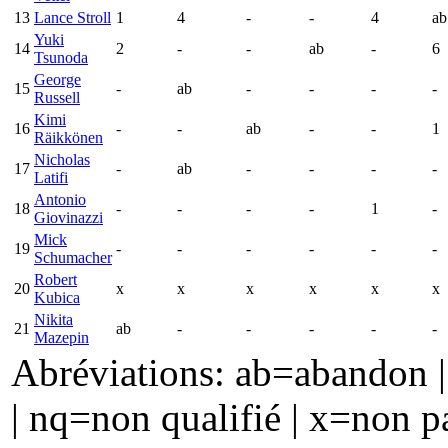
13
Lance Stroll
1
4
-
-
4
ab
Yuki
14
2
-
-
ab
-
6
Tsunoda
George
15
-
ab
-
-
-
-
Russell
Kimi
16
-
-
ab
-
-
1
Räikkönen
Nicholas
17
-
ab
-
-
-
-
Latifi
Antonio
18
-
-
-
-
1
-
Giovinazzi
Mick
19
-
-
-
-
-
-
Schumacher
Robert
20
x
x
x
x
x
x
Kubica
Nikita
21
ab
-
-
-
-
-
Mazepin
Abréviations: ab=abandon | 
| nq=non qualifié | x=non p