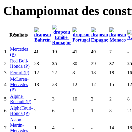
Championnat des const
Résultats
Mercedes
1
41
19
41
40
7
-
(P)
Red Bull-
2
28
25
30
29
37
25
Honda (P)
3
Ferrari (P)
12
22
8
18
18
16
McLaren-
4
Mercedes
18
23
12
12
15
12
(P)
Alpine-
5
-
3
10
2
2
8
Renault (P)
AlphaTauri-
6
2
6
1
1
8
21
Honda (P)
Aston
Martin-
7
1
4
-
-
14
18
Mercedes