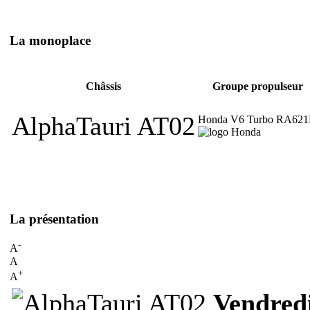
La monoplace
Châssis
Groupe propulseur
AlphaTauri AT02
Honda V6 Turbo RA62
La présentation
-
A
A
+
A
Vendredi