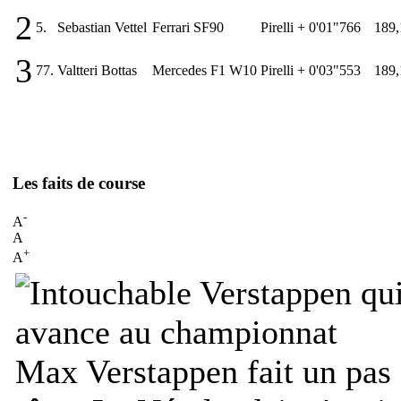
2
5.
Sebastian Vettel
Ferrari SF90
Pirelli
+ 0'01"766
189,
3
77.
Valtteri Bottas
Mercedes F1 W10
Pirelli
+ 0'03"553
189,
Les faits de course
-
A
A
+
A
Max Verstappen fait un pas 