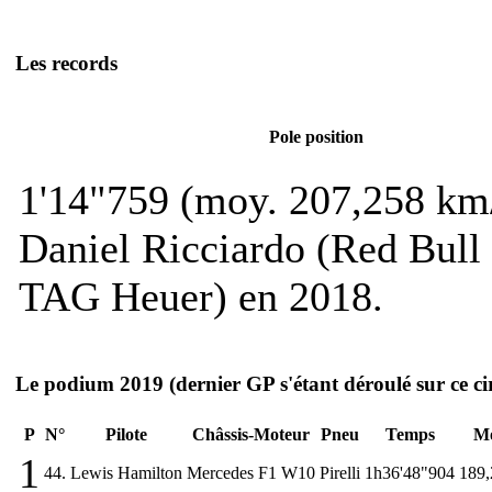
Les records
Pole position
1'14"759 (moy. 207,258 km
Daniel Ricciardo (Red Bul
TAG Heuer) en 2018.
Le podium 2019
(dernier GP s'étant déroulé sur ce ci
P
N°
Pilote
Châssis-Moteur
Pneu
Temps
M
1
44.
Lewis Hamilton
Mercedes F1 W10
Pirelli
1h36'48"904
189,