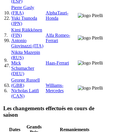
(ESP)
Pierre Gasly
10.
(FRA)
AlphaTauri-
22.
Yuki Tsunoda
Honda
(JPN)
Kimi Räikkönen
7.
(FIN)
Alfa Romeo-
99.
Antonio
Ferrari
Giovinazzi (ITA)
Nikita Mazepin
(RUS)
9.
Mick
Haas-Ferrari
47.
Schumacher
(DEU)
George Russell
63.
(GBR)
Williams-
6.
Nicholas Latifi
Mercedes
(CAN)
Les changements effectués en cours de
saison
Grands
Dates
Remaniements