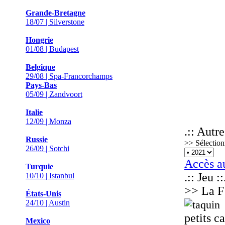
Grande-Bretagne
18/07 | Silverstone
Hongrie
01/08 | Budapest
Belgique
29/08 | Spa-Francorchamps
Pays-Bas
05/09 | Zandvoort
Italie
12/09 | Monza
.:: Autre
Russie
>> Sélection
26/09 | Sotchi
Accès a
Turquie
.:: Jeu ::
10/10 | Istanbul
>> La F
États-Unis
24/10 | Austin
petits c
Mexico