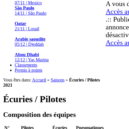
A vous d
07/11 | Mexico
São Paulo
Accès a
14/11 | São Paulo
.:: Publi
Qatar
annonce
21/11 | Losail
désacti
Arabie saoudite
Accès au
05/12 | Djeddah
Abou Dhabi
12/12 | Yas Marina
Classements
Permis à points
Vous êtes dans:
Accueil
»
Saisons
»
Écuries / Pilotes
2021
Écuries / Pilotes
Composition des équipes
N°
Pilotes
Écuries
Pneumatiques