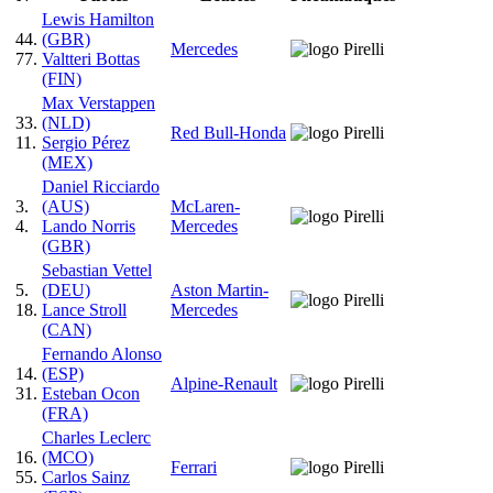
Lewis Hamilton
44.
(GBR)
Mercedes
77.
Valtteri Bottas
(FIN)
Max Verstappen
33.
(NLD)
Red Bull-Honda
11.
Sergio Pérez
(MEX)
Daniel Ricciardo
3.
(AUS)
McLaren-
4.
Lando Norris
Mercedes
(GBR)
Sebastian Vettel
5.
(DEU)
Aston Martin-
18.
Lance Stroll
Mercedes
(CAN)
Fernando Alonso
14.
(ESP)
Alpine-Renault
31.
Esteban Ocon
(FRA)
Charles Leclerc
16.
(MCO)
Ferrari
55.
Carlos Sainz