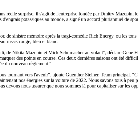
s réelle surprise, il s'agit de l'entreprise fondée par Dmitry Mazepin, l
urs d'engrais potassiques au monde, a signé un accord pluriannuel de sp
t or, de sinistre mémoire après la tragi-comédie Rich Energy, ou les tons 
au russe: rouge, bleu et blanc.
lkali, de Nikita Mazepin et Mick Schumacher au volant
", déclare Gene H
marquer des points en course. Ces deux dernières saisons ont été diffici
ivée du nouveau règlement.
"
ous tournant vers l'avenir
", ajoute Guenther Steiner, Team principal. "
C
intenant nos énergies sur la voiture de 2022. Nous savons tous à peu 
nous devons nous assurer que nous sommes là pour capitaliser sur les opp