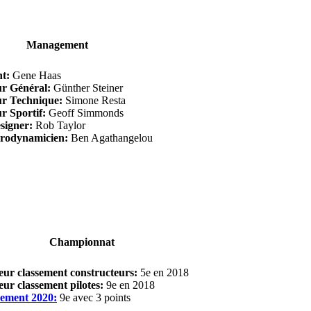
Management
nt:
Gene Haas
ur Général:
Günther Steiner
ur Technique:
Simone Resta
r Sportif:
Geoff Simmonds
signer:
Rob Taylor
rodynamicien:
Ben Agathangelou
Championnat
eur classement constructeurs:
5e en 2018
eur classement pilotes:
9e en 2018
sement 2020:
9e avec 3 points