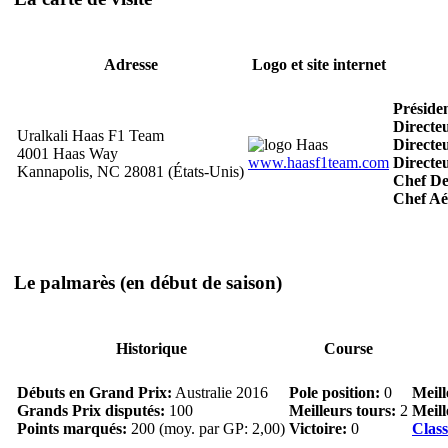
Adresse
Logo et site internet
Préside
Directe
Uralkali Haas F1 Team
Directe
4001 Haas Way
www.haasf1team.com
Directeu
Kannapolis, NC 28081 (États-Unis)
Chef De
Chef Aé
Le palmarès
(en début de saison)
Historique
Course
Débuts en Grand Prix:
Australie 2016
Pole position:
0
Meill
Grands Prix disputés:
100
Meilleurs tours:
2
Meill
Points marqués:
200 (moy. par GP: 2,00)
Victoire:
0
Clas