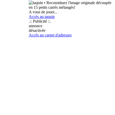
• Reconstituez l'image originale découpée
en 15 petits carrés mélangés!
A vous de jouer...
Accès au taquin
.:: Publicité ::.
annonce
désactivée
Accès au carnet d'adresses