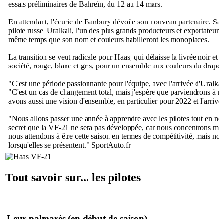
essais préliminaires de Bahreïn, du 12 au 14 mars.
En attendant, l'écurie de Banbury dévoile son nouveau partenaire. San
pilote russe. Uralkali, l'un des plus grands producteurs et exportate
même temps que son nom et couleurs habilleront les monoplaces.
La transition se veut radicale pour Haas, qui délaisse la livrée noir e
société, rouge, blanc et gris, pour un ensemble aux couleurs du drape
"
C'est une période passionnante pour l'équipe, avec l'arrivée d'Ura
"
C'est un cas de changement total, mais j'espère que parviendrons à 
avons aussi une vision d'ensemble, en particulier pour 2022 et l'arr
"
Nous allons passer une année à apprendre avec les pilotes tout en n
secret que la VF-21 ne sera pas développée, car nous concentrons ma
nous attendons à être cette saison en termes de compétitivité, mais 
lorsqu'elles se présentent.
"
SportAuto.fr
Tout savoir sur... les pilotes
Leur palmarès
(en début de saison)