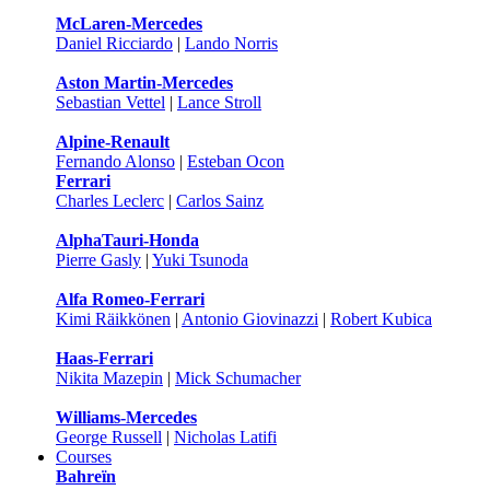
McLaren-Mercedes
Daniel Ricciardo
|
Lando Norris
Aston Martin-Mercedes
Sebastian Vettel
|
Lance Stroll
Alpine-Renault
Fernando Alonso
|
Esteban Ocon
Ferrari
Charles Leclerc
|
Carlos Sainz
AlphaTauri-Honda
Pierre Gasly
|
Yuki Tsunoda
Alfa Romeo-Ferrari
Kimi Räikkönen
|
Antonio Giovinazzi
|
Robert Kubica
Haas-Ferrari
Nikita Mazepin
|
Mick Schumacher
Williams-Mercedes
George Russell
|
Nicholas Latifi
Courses
Bahreïn