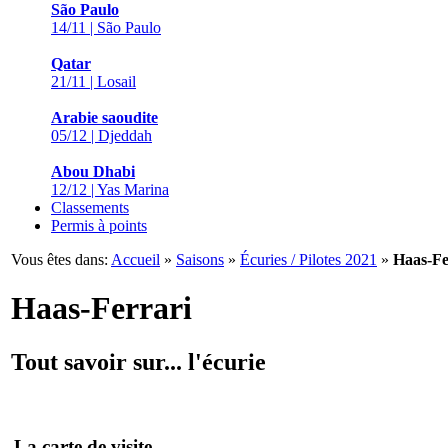
São Paulo
14/11 | São Paulo
Qatar
21/11 | Losail
Arabie saoudite
05/12 | Djeddah
Abou Dhabi
12/12 | Yas Marina
Classements
Permis à points
Vous êtes dans:
Accueil
»
Saisons
»
Écuries / Pilotes 2021
»
Haas-Fe
Haas-Ferrari
Tout savoir sur... l'écurie
La carte de visite