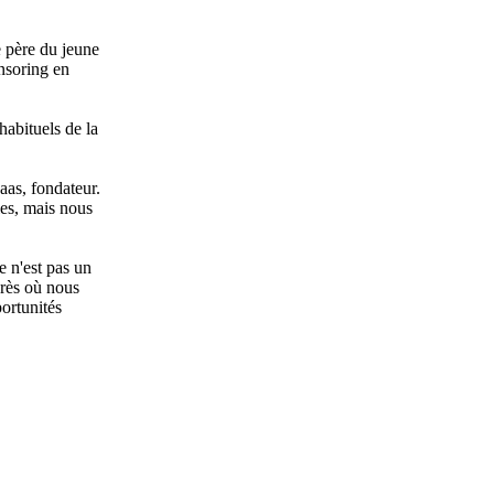
e père du jeune
onsoring en
habituels de la
aas, fondateur.
les, mais nous
e n'est pas un
près où nous
ortunités