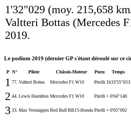
1'32"029 (moy. 215,658 km
Valtteri Bottas (Mercedes 
2019.
Le podium 2019
(dernier GP s'étant déroulé sur ce ci
P
N°
Pilote
Châssis-Moteur
Pneu
Temps
1
77.
Valtteri Bottas
Mercedes F1 W10
Pirelli
1h33'55"653
2
44.
Lewis Hamilton
Mercedes F1 W10
Pirelli
+ 0'04"148
3
33.
Max Verstappen
Red Bull RB15-Honda
Pirelli
+ 0'05"002