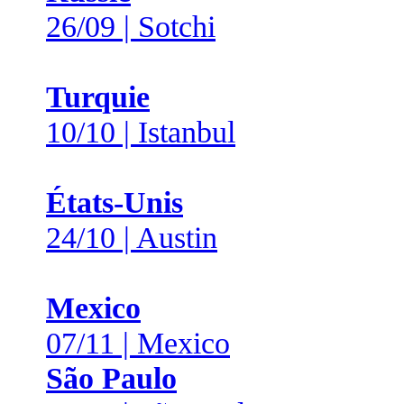
26/09 | Sotchi
Turquie
10/10 | Istanbul
États-Unis
24/10 | Austin
Mexico
07/11 | Mexico
São Paulo