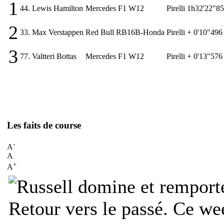
1
44.
Lewis Hamilton
Mercedes F1 W12
Pirelli
1h32'22"8
2
33.
Max Verstappen
Red Bull RB16B-Honda
Pirelli
+ 0'10"496
3
77.
Valtteri Bottas
Mercedes F1 W12
Pirelli
+ 0'13"576
Les faits de course
-
A
A
+
A
Retour vers le passé. Ce wee