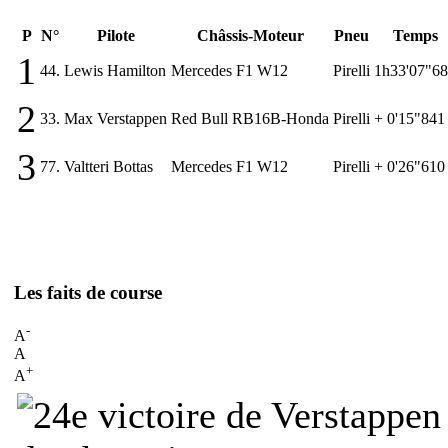
P
N°
Pilote
Châssis-Moteur
Pneu
Temps
1
44.
Lewis Hamilton
Mercedes F1 W12
Pirelli
1h33'07"6
2
33.
Max Verstappen
Red Bull RB16B-Honda
Pirelli
+ 0'15"841
3
77.
Valtteri Bottas
Mercedes F1 W12
Pirelli
+ 0'26"610
Les faits de course
-
A
A
+
A