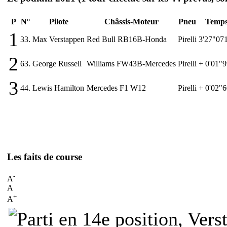
P
N°
Pilote
Châssis-Moteur
Pneu
Temp
1
33.
Max Verstappen
Red Bull RB16B-Honda
Pirelli
3'27"07
2
63.
George Russell
Williams FW43B-Mercedes
Pirelli
+ 0'01"
3
44.
Lewis Hamilton
Mercedes F1 W12
Pirelli
+ 0'02"
Les faits de course
-
A
A
+
A