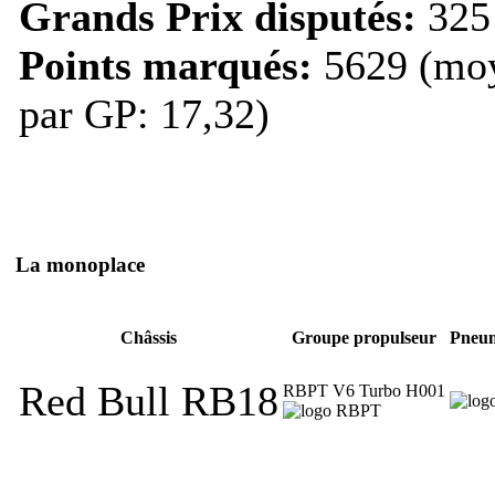
Grands Prix disputés:
325
Points marqués:
5629 (mo
par GP: 17,32)
La monoplace
Châssis
Groupe propulseur
Pneum
Red Bull RB18
RBPT V6 Turbo H001