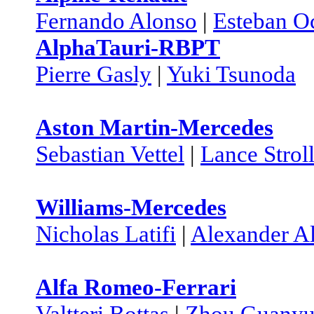
Fernando Alonso
|
Esteban O
AlphaTauri-RBPT
Pierre Gasly
|
Yuki Tsunoda
Aston Martin-Mercedes
Sebastian Vettel
|
Lance Strol
Williams-Mercedes
Nicholas Latifi
|
Alexander A
Alfa Romeo-Ferrari
Valtteri Bottas
|
Zhou Guany