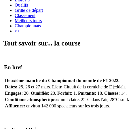
Qualifs
Grille de départ
Classement
Meilleurs tours
Championnats
>>
Tout savoir sur... la course
En bref
Deuxième manche du Championnat du monde de F1 2022.
Dates:
25, 26 et 27 mars.
Lieu:
Circuit de la corniche de Djeddah.
Engagés:
20.
Qualifiés:
20.
Forfait:
1.
Partants:
18.
Classés:
14.
Conditions atmosphériques:
nuit claire. 25°C dans l'air, 28°C sur 
Affluence:
environ 142 000 spectateurs sur les trois jours.