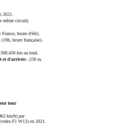
:
2021.
le même circuit).
rance, heure d'été).
 (19h, heure française).
 308,450 km au total.
t et d'arrivée:
-250 m.
leur tour
962 km/h) par
rcedes F1 W12) en 2021.