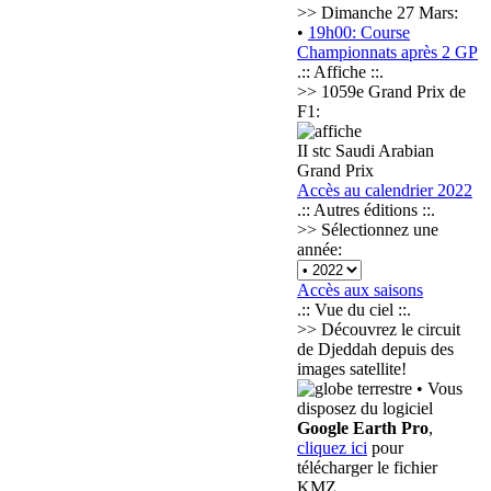
>> Dimanche 27 Mars:
•
19h00: Course
Championnats après 2 GP
.:: Affiche ::.
>> 1059e Grand Prix de
F1:
II stc Saudi Arabian
Grand Prix
Accès au calendrier 2022
.:: Autres éditions ::.
>> Sélectionnez une
année:
Accès aux saisons
.:: Vue du ciel ::.
>> Découvrez le circuit
de Djeddah depuis des
images satellite!
• Vous
disposez du logiciel
Google Earth Pro
,
cliquez ici
pour
télécharger le fichier
KMZ.