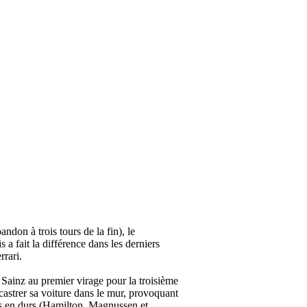
don à trois tours de la fin), le
a fait la différence dans les derniers
rari.
r Sainz au premier virage pour la troisième
ncastrer sa voiture dans le mur, provoquant
rtis en durs (Hamilton, Magnussen et