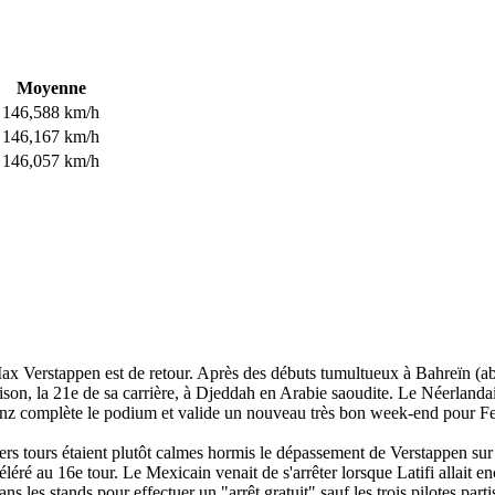
Moyenne
146,588 km/h
146,167 km/h
146,057 km/h
x Verstappen est de retour. Après des débuts tumultueux à Bahreïn (aban
on, la 21e de sa carrière, à Djeddah en Arabie saoudite. Le Néerlandais 
inz complète le podium et valide un nouveau très bon week-end pour Fer
miers tours étaient plutôt calmes hormis le dépassement de Verstappen su
éléré au 16e tour. Le Mexicain venait de s'arrêter lorsque Latifi allait e
ans les stands pour effectuer un "arrêt gratuit" sauf les trois pilotes pa