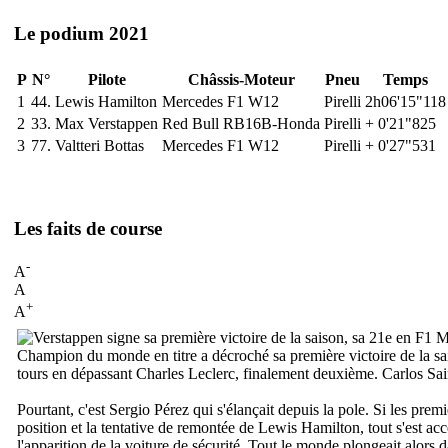
Le podium 2021
P
N°
Pilote
Châssis-Moteur
Pneu
Temps
1
44.
Lewis Hamilton
Mercedes F1 W12
Pirelli
2h06'15"118
2
33.
Max Verstappen
Red Bull RB16B-Honda
Pirelli
+ 0'21"825
3
77.
Valtteri Bottas
Mercedes F1 W12
Pirelli
+ 0'27"531
Les faits de course
-
A
A
+
A
Ma
Champion du monde en titre a décroché sa première victoire de la sais
tours en dépassant Charles Leclerc, finalement deuxième. Carlos Sa
Pourtant, c'est Sergio Pérez qui s'élançait depuis la pole. Si les pre
position et la tentative de remontée de Lewis Hamilton, tout s'est acc
l'apparition de la voiture de sécurité. Tout le monde plongeait alors d