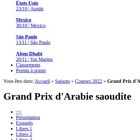
États-Unis
23/10 | Austin
Mexico
30/10 | Mexico
São Paulo
13/11 | São Paulo
Abou Dhabi
20/11 | Yas Marina
Classements
Permis à points
Vous êtes dans:
Accueil
»
Saisons
»
Courses 2022
»
Grand Prix d'A
Grand Prix d'Arabie saoudite
<<
Présentation
Engagés
Libres 1
Libres 2
Libres 3