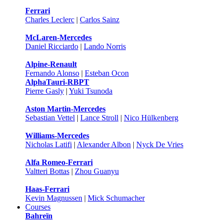
Ferrari
Charles Leclerc
|
Carlos Sainz
McLaren-Mercedes
Daniel Ricciardo
|
Lando Norris
Alpine-Renault
Fernando Alonso
|
Esteban Ocon
AlphaTauri-RBPT
Pierre Gasly
|
Yuki Tsunoda
Aston Martin-Mercedes
Sebastian Vettel
|
Lance Stroll
|
Nico Hülkenberg
Williams-Mercedes
Nicholas Latifi
|
Alexander Albon
|
Nyck De Vries
Alfa Romeo-Ferrari
Valtteri Bottas
|
Zhou Guanyu
Haas-Ferrari
Kevin Magnussen
|
Mick Schumacher
Courses
Bahreïn