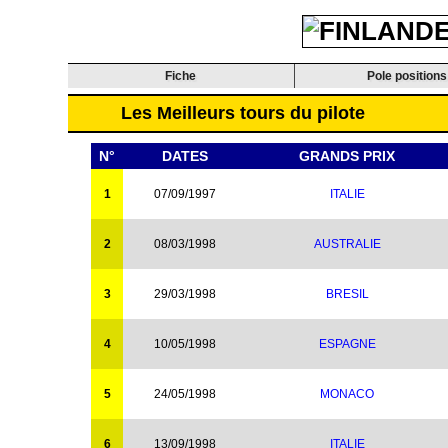
Fiche
Pole positions
Les Meilleurs tours du pilote
N°
DATES
GRANDS PRIX
1
07/09/1997
ITALIE
2
08/03/1998
AUSTRALIE
3
29/03/1998
BRESIL
4
10/05/1998
ESPAGNE
5
24/05/1998
MONACO
6
13/09/1998
ITALIE