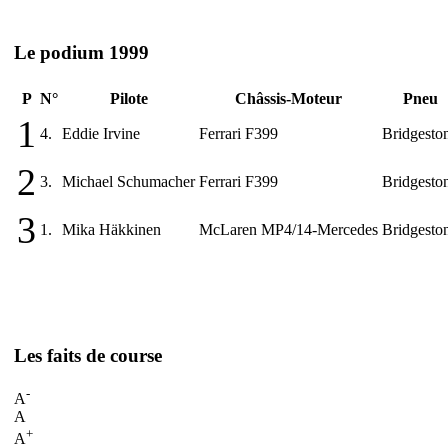
Le podium 1999
P
N°
Pilote
Châssis-Moteur
Pneu
1
4.
Eddie Irvine
Ferrari F399
Bridgesto
2
3.
Michael Schumacher
Ferrari F399
Bridgesto
3
1.
Mika Häkkinen
McLaren MP4/14-Mercedes
Bridgesto
Les faits de course
-
A
A
+
A