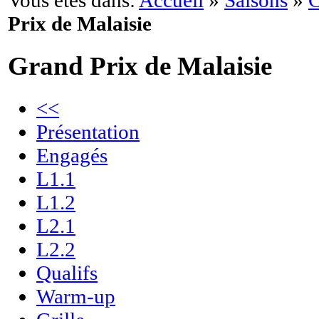
Vous êtes dans:
Accueil
»
Saisons
»
C
Prix de Malaisie
Grand Prix de Malaisie
<<
Présentation
Engagés
L1.1
L1.2
L2.1
L2.2
Qualifs
Warm-up