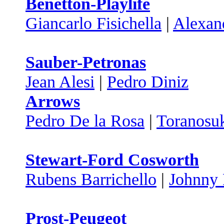
Benetton-Playlife
Giancarlo Fisichella
|
Alexan
Sauber-Petronas
Jean Alesi
|
Pedro Diniz
Arrows
Pedro De la Rosa
|
Toranosu
Stewart-Ford Cosworth
Rubens Barrichello
|
Johnny 
Prost-Peugeot