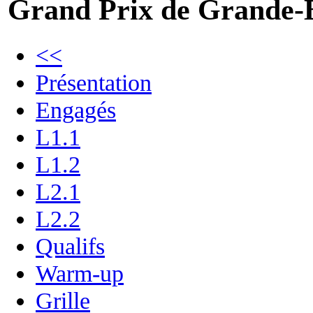
Grand Prix de Grande-
<<
Présentation
Engagés
L1.1
L1.2
L2.1
L2.2
Qualifs
Warm-up
Grille