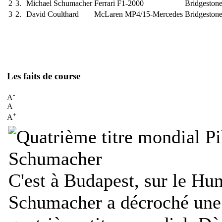
2
3.
Michael Schumacher
Ferrari F1-2000
Bridgeston
3
2.
David Coulthard
McLaren MP4/15-Mercedes
Bridgeston
Les faits de course
-
A
A
+
A
C'est à Budapest, sur le Hu
Schumacher a décroché une 