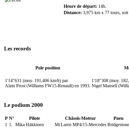
Heure de départ:
14h.
Distance:
3,975 km x 77 tours, soit
Les records
Pole position
Me
1'14"631 (moy. 191,406 km/h) par
1'18"308 (moy. 182
Alain Prost (Williams FW15-Renault) en 1993.
Nigel Mansell (Wil
Le podium 2000
P
N°
Pilote
Châssis-Moteur
Pneu
1
1.
Mika Häkkinen
McLaren MP4/15-Mercedes
Bridgeston