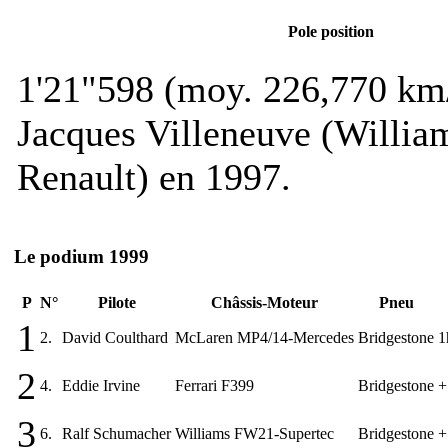
Pole position
1'21"598 (moy. 226,770 km
Jacques Villeneuve (Willi
Renault) en 1997.
Le podium 1999
P
N°
Pilote
Châssis-Moteur
Pneu
1
2.
David Coulthard
McLaren MP4/14-Mercedes
Bridgestone
1
2
4.
Eddie Irvine
Ferrari F399
Bridgestone
+
3
6.
Ralf Schumacher
Williams FW21-Supertec
Bridgestone
+