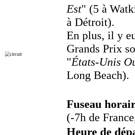
Est
" (5 à Watk
à Détroit).
En plus, il y e
Grands Prix s
"
États-Unis O
Long Beach).
Fuseau horair
(-7h de France,
Heure de dép