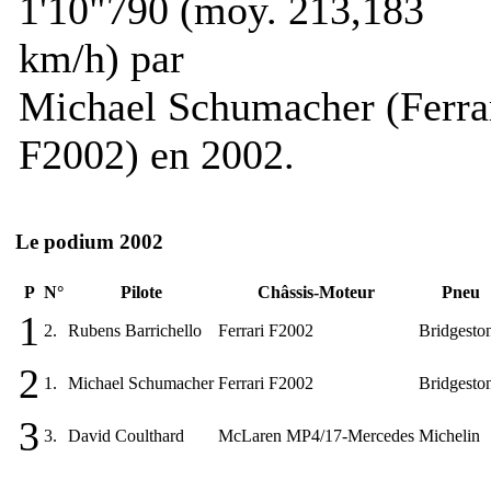
1'10"790 (moy. 213,183
km/h) par
Michael Schumacher (Ferra
F2002) en 2002.
Le podium 2002
P
N°
Pilote
Châssis-Moteur
Pneu
1
2.
Rubens Barrichello
Ferrari F2002
Bridgesto
2
1.
Michael Schumacher
Ferrari F2002
Bridgesto
3
3.
David Coulthard
McLaren MP4/17-Mercedes
Michelin